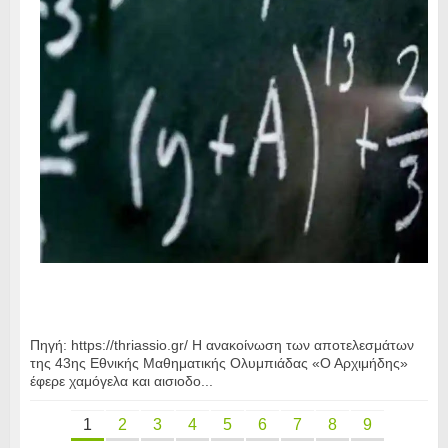
Πηγή: https://thriassio.gr/ Η ανακοίνωση των αποτελεσμάτων
της 43ης Εθνικής Μαθηματικής Ολυμπιάδας «Ο Αρχιμήδης»
έφερε χαμόγελα και αισιοδο...
1
2
3
4
5
6
7
8
9