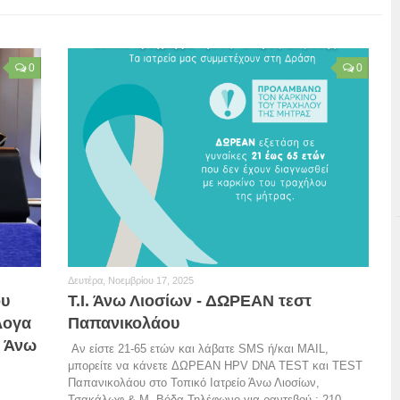
0
0
Δευτέρα, Νοεμβρίου 17, 2025
ου
Τ.Ι. Άνω Λιοσίων - ΔΩΡΕΑΝ τεστ
λογα
Παπανικολάου
ς Άνω
Αν είστε 21-65 ετών και λάβατε SMS ή/και MAIL,
μπορείτε να κάνετε ΔΩΡΕΑΝ HPV DNA TEST και TEST
Παπανικολάου στο Τοπικό Ιατρείο Άνω Λιοσίων,
Τσακάλωφ & Μ. Βόδα.Τηλέφωνο για ραντεβού : 210...