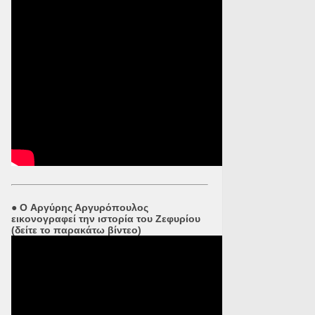
●
O Αργύρης Αργυρόπουλος
εικονογραφεί την ιστορία του Ζεφυρίου
(δείτε το παρακάτω βίντεο)