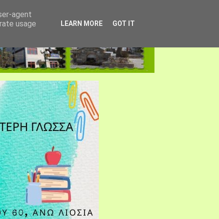
user-agent
erate usage
LEARN MORE
GOT IT