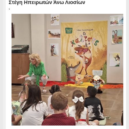
Στέγη Ηπειρωτών Άνω Λιοσίων
›