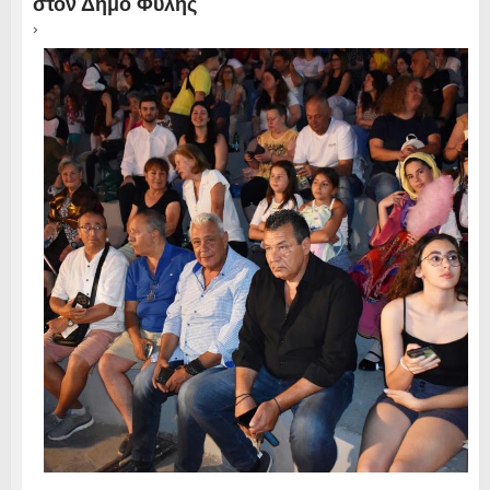
στον Δήμο Φυλής
›