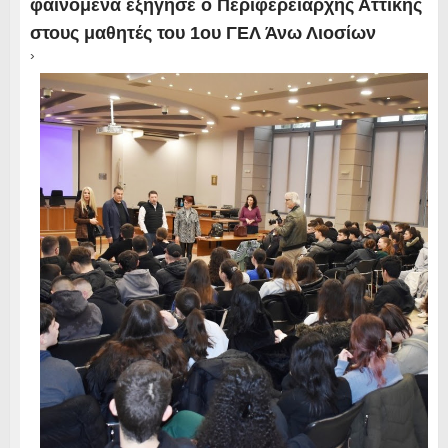
φαινόμενα εξήγησε ο Περιφερειάρχης Αττικής
στους μαθητές του 1ου ΓΕΛ Άνω Λιοσίων
›