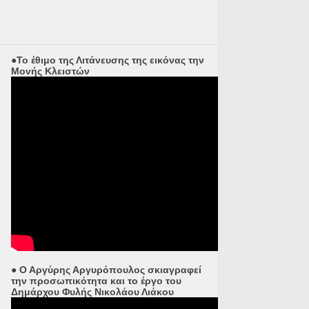
●Το έθιμο της Λιτάνευσης της εικόνας την
Μονής Κλειστών
● Ο Αργύρης Αργυρόπουλος σκιαγραφεί
την προσωπικότητα και το έργο του
Δημάρχου Φυλής Νικολάου Λιάκου