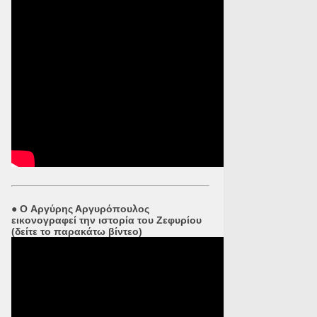
●
O Αργύρης Αργυρόπουλος
εικονογραφεί την ιστορία του Ζεφυρίου
(δείτε το παρακάτω βίντεο)