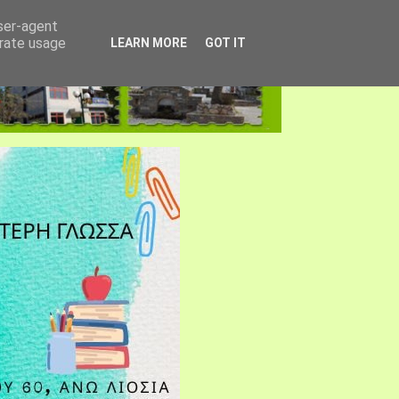
user-agent
erate usage
LEARN MORE
GOT IT