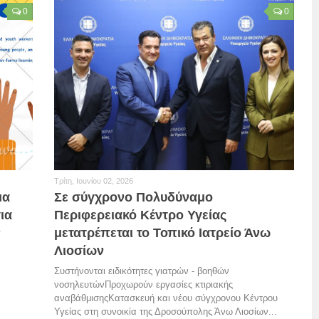
0
0
Τρίτη, Ιουνίου 02, 2026
μα
Σε σύγχρονο Πολυδύναμο
ια
Περιφερειακό Κέντρο Υγείας
ν
μετατρέπεται το Τοπικό Ιατρείο Άνω
Λιοσίων
Συστήνονται ειδικότητες γιατρών - βοηθών
νοσηλευτώνΠροχωρούν εργασίες κτιριακής
αναβάθμισηςΚατασκευή και νέου σύγχρονου Κέντρου
Υγείας στη συνοικία της Δροσούπολης Άνω Λιοσίων...