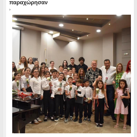
παραχώρησαν
›