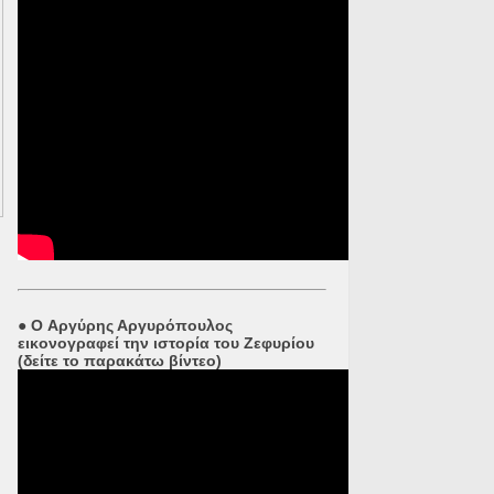
●
O Αργύρης Αργυρόπουλος
εικονογραφεί την ιστορία του Ζεφυρίου
(δείτε το παρακάτω βίντεο)