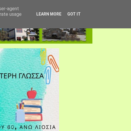
user-agent
erate usage
LEARN MORE
GOT IT