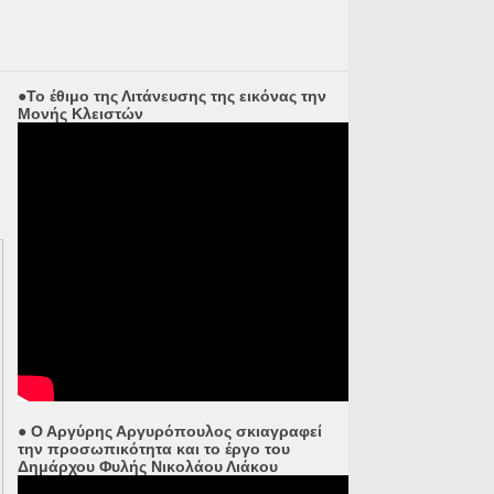
●Το έθιμο της Λιτάνευσης της εικόνας την
Μονής Κλειστών
● Ο Αργύρης Αργυρόπουλος σκιαγραφεί
την προσωπικότητα και το έργο του
Δημάρχου Φυλής Νικολάου Λιάκου