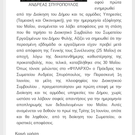
αφού πρώτα
ANΔΡΕΑΣ ΣΠΥΡΟΠΟΥΛΟΣ
ενημερωθεί
από την Διοίκηση του Δήμου και τις αρμόδιες Υπηρεσίες
(Ταμειακή και Οικονομική), για την ημερομηνία εξόφλησης
του Μαΐου, αναμένεται να λάβει αποφάσεις για τη στάση
που θα τηρήσει το Διοικητικό Συμβούλιο του Σωματείου
Εργαζομένων του Δήμου Φυλής. Αξίζει να σημειωθεί ότι την
περασμένη εβδομάδα οι εργαζόμενοι είχαν προβεί μετά
από απόφαση της Γενικής τους Συνέλευσης (25 Μαΐου) σε
αποχή, λόγω της δεκαπενθήμερης καθυστέρησης της
προκαταβολής, που, τελικά, καταβλήθηκε στις 30 Μαΐου.
Όπως τόνισε μιλώντας στο «ΦΥΛΑΡΧΟ» ο Πρόεδρος του
Σωματείου Ανδρέας Σπυρόπουλος, την Παρασκευή 1η
Ιουνίου, τα μέλη της πλειοψηφίας του Διοικητικού
Συμβουλίου , πραγματοποίησαν μια πρώτη επαφή με την
Διοίκηση και τις αρμόδιες υπηρεσίες του Δήμου, χωρίς
ωστόσο να λάβουν σαφείς απαντήσεις για την ημερομηνία
αποπληρωμής των δεδουλευμένων του Μαΐου. Αυτές
αναμένεται να δοθούν το πρωί της Τρίτης 1η Ιουνίου, οπότε
και θα ληφθούν, από τη διοίκηση του Σωματείου, οι
οριστικές αποφάσεις.
Κοινή χρήση