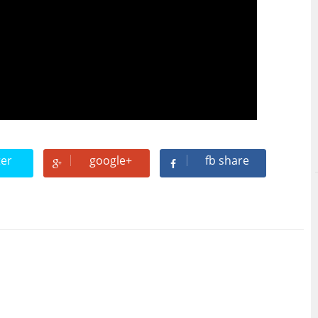
ter
google+
fb share