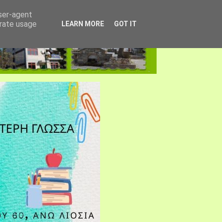
user-agent
erate usage
LEARN MORE
GOT IT