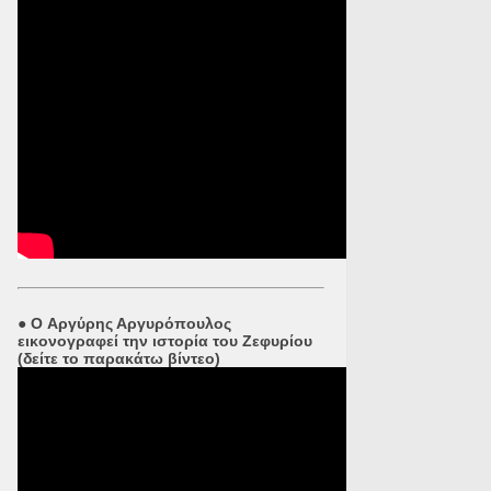
●
O Αργύρης Αργυρόπουλος
εικονογραφεί την ιστορία του Ζεφυρίου
(δείτε το παρακάτω βίντεο)