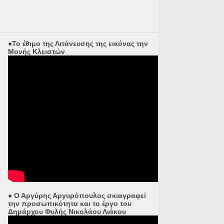
●Το έθιμο της Λιτάνευσης της εικόνας την
Μονής Κλειστών
● Ο Αργύρης Αργυρόπουλος σκιαγραφεί
την προσωπικότητα και το έργο του
Δημάρχου Φυλής Νικολάου Λιάκου