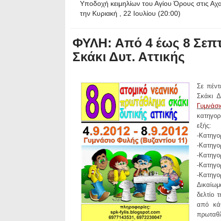
Υποδοχή κειμηλίων του Αγίου Όρους στις Αχα
την Κυριακή , 22 Ιουλίου (20:00)
ΦΥΛΗ: Από 4 έως 8 Σεπ
Σκάκι Δυτ. Αττικής
Σε πέντ
Σκάκι Δ
Γυμνάσι
κατηγορ
εξής:
-Κατηγο
-Κατηγο
-Κατηγο
-Κατηγο
-Κατηγο
Δικαίωμ
δελτίο 
από κάθ
πρωταθλ