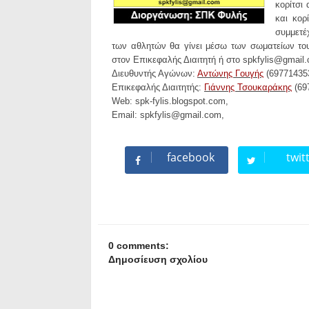
κορίτσι
και κορ
συμμετέ
των αθλητών θα γίνει μέσω των σωματείων του
στον Επικεφαλής Διαιτητή ή στο
spkfylis@gmail
Διευθυντής Αγώνων
:
Αντώνης Γουγής
(69771435
Επικεφαλής Διαιτητής
:
Γιάννης Τσουκαράκης
(69
Web
: spk-fylis.blogspot.com,
Email
:
spkfylis@gmail.com
,
facebook
twit
0 comments:
Δημοσίευση σχολίου