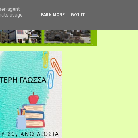
user-agent
erate usage
LEARN MORE
GOT IT