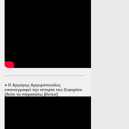
●
O Αργύρης Αργυρόπουλος
εικονογραφεί την ιστορία του Ζεφυρίου
(δείτε το παρακάτω βίντεο)