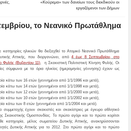
ρνές,
«Κούρεμα» των δανείων τους διεκδικούν οι
εργαζόμενοι των Δήμων
τεμβρίου, το Νεανικό Πρωτάθλημα
ε κατηγορίες ηλικιών θα διεξαχθεί το Ατομικό Νεανικό Πρωτάθλημα
υτικής Αττικής, που διοργανώνει, από
4 έως 8 Σεπτεμβρίου, στο
ο Φυλής (Βυζαντίου 11)
,
η Σκακιστική Πολιτιστική Κίνηση Φυλής. Οι
ίες σύμφωνα με τα όρια ηλικίας (ημερομηνίες γέννησης) έχουν ως
ρία κάτω των 16 ετών (γεννημένοι από 1/1/1996 και μετά),
ρία κάτω των 14 ετών (γεννημένοι από 1/1/1998 και μετά),
ρία κάτω των 12 ετών (γεννημένοι από 1/1/2000 και μετά),
ρία κάτω των 10 ετών (γεννημένοι από 1/1/2002 και μετά),
ρία κάτω των 8 ετών (γεννημένοι από 1/1/2004 και μετά).
α συμμετοχής έχουν σκακιστές και σκακίστριες με έγκυρο αθλητικό
της Σκακιστικής Ομοσπονδίας. Το πρώτο αγόρι και το πρώτο κορίτσι
ε κατηγορία, μέλος σωματείου Δυτικής Αττικής, ανακηρύσσονται
ητές Δυτικής Αττικής για το 2012. Στο πρώτο αγόρι και το πρώτο