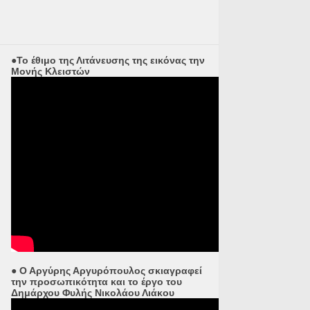
●Το έθιμο της Λιτάνευσης της εικόνας την
Μονής Κλειστών
● Ο Αργύρης Αργυρόπουλος σκιαγραφεί
την προσωπικότητα και το έργο του
Δημάρχου Φυλής Νικολάου Λιάκου