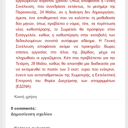
εργαζομένων αορίστου χρόνου. Όπως αποφάσισε η Γενική
Συνέλευση, που συνεδρίασε εκτάκτως, το μεσημέρι της
Παρασκευής, 24 Μαΐου, αν η διοίκηση δεν δημιουργήσει,
άμεσα, ένα αποθεματικό που να καλύπτει τη μισθοδοσία
δύο μηνών, όπως προβλέπει ο νόμος, τότε, σε περίπτωση
νέας καθυστέρησης, το Σωματείο θα προσφύγει στον
Εισαγγελέα, καθώς η καθυστέρηση στην καταβολή των
δεδουλευμένων συνιστά αυτόφωρο αδίκημα. Η Γενική
Συνέλευση αποφάσισε ακόμα να προκηρύξει δίωρες
στάσεις εργασίας στο τέλος της βάρδιας, μέχρι να
πληρωθούν οι εργαζόμενοι. Κάτι που προβλέπεται για την
Τετάρτη, 29 Μαΐου, καθώς θα απαιτηθεί μια διαδικασία για
να εκταμιευθεί το ποσόν των 3 εκατ. ευρώ που ενέκρινε,
έναντι των αντισταθμιστικών της Χωματερής, η Εκτελεστική
Επιτροπή του Φορέα Διαχείρισης των απορριμμάτων
(ΕΔΣΝΑ).
Κοινή χρήση
0 comments:
Δημοσίευση σχολίου