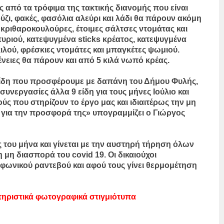
ς από τα τρόφιμα της τακτικής διανομής που είναι
ύζι, φακές, φασόλια αλεύρι και λάδι θα πάρουν ακόμη
κριθαροκουλούρες, έτοιμες σάλτσες ντομάτας και
 τυριού, κατεψυγμένα sticks κρέατος, κατεψυγμένα
ιλού, φρέσκιες ντομάτες και μπαγκέτες ψωμιού.
νειες θα πάρουν και από 5 κιλά νωπό κρέας.
 είδη που προσφέρουμε με δαπάνη του Δήμου Φυλής,
συνεργασίες άλλα 9 είδη για τους μήνες Ιούλιο και
ς που στηρίζουν το έργο μας και ιδιαιτέρως την μη
ια την προσφορά της» υπογραμμίζει ο Γιώργος
ς του μήνα και γίνεται με την αυστηρή τήρηση όλων
μη διασπορά του covid 19. Οι δικαιούχοι
εφωνικού ραντεβού και αφού τους γίνει θερμομέτηση
ηριστικά φωτογραφικά στιγμιότυπα