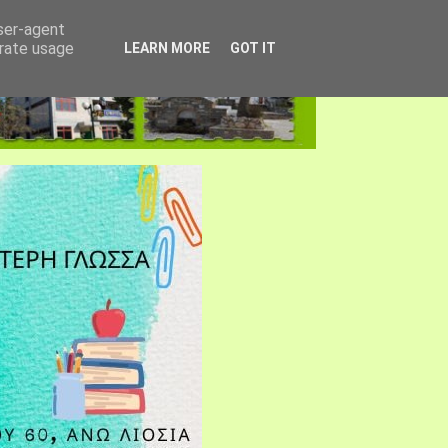
user-agent
erate usage
LEARN MORE
GOT IT