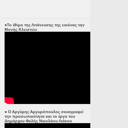
●Το έθιμο της Λιτάνευσης της εικόνας την
Μονής Κλειστών
● Ο Αργύρης Αργυρόπουλος σκιαγραφεί
την προσωπικότητα και το έργο του
Δημάρχου Φυλής Νικολάου Λιάκου