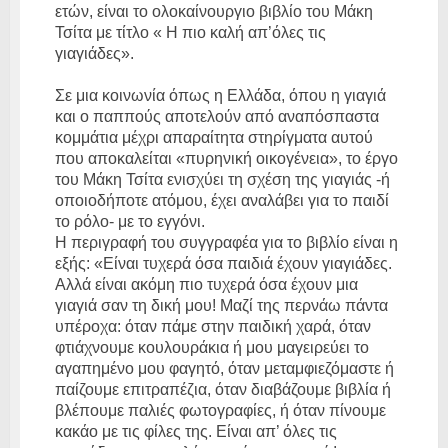
ετών, είναι το ολοκαίνουργιο βιβλίο του Μάκη
Τσίτα με τίτλο « Η πιο καλή απ’όλες τις
γιαγιάδες».
Σε μια κοινωνία όπως η Ελλάδα, όπου η γιαγιά
και ο παππούς αποτελούν από αναπόσπαστα
κομμάτια μέχρι απαραίτητα στηρίγματα αυτού
που αποκαλείται «πυρηνική οικογένεια», το έργο
του Μάκη Τσίτα ενισχύει τη σχέση της γιαγιάς -ή
οποιoδήποτε ατόμου, έχει αναλάβει για το παιδί
το ρόλο- με το εγγόνι.
Η περιγραφή του συγγραφέα για το βιβλίο είναι η
εξής: «Είναι τυχερά όσα παιδιά έχουν γιαγιάδες.
Αλλά είναι ακόμη πιο τυχερά όσα έχουν μια
γιαγιά σαν τη δική μου! Μαζί της περνάω πάντα
υπέροχα: όταν πάμε στην παιδική χαρά, όταν
φτιάχνουμε κουλουράκια ή μου μαγειρεύει το
αγαπημένο μου φαγητό, όταν μεταμφιεζόμαστε ή
παίζουμε επιτραπέζια, όταν διαβάζουμε βιβλία ή
βλέπουμε παλιές φωτογραφίες, ή όταν πίνουμε
κακάο με τις φίλες της. Είναι απ’ όλες τις