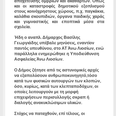
αποχέτευσης ομβρίων και ακαθάρτων. Όπως
και οι καταστροφές δημοτικού εξοπλισμού
στους κοινόχρηστους χώρους, π.χ. παγκάκια,
καλάθια σκουπιδιών, όργανα παιδικής χαράς
και γυμναστικής και εποπτικά μέσα στα
σχολεία.
Ήδη ο αναπλ. Δήμαρχος Βασίλης
Γεωργιάδης υπέβαλε μηνύσεις, εναντίον
παντός υπευθύνου, στο ΑΤ Άνω Λιοσίων, ενώ
παράλληλα ενημερώθηκε η Υποδιεύθυνση
Ασφαλείας Άνω Λιοσίων.
Ο Δήμος ζήτησε από τις αστυνομικές αρχές
να εξαπολύσουν ανθρωποκυνηγητό,τόσο
κατά των φυσικών αυτουργών των κλοπών,
όσο, κυρίως, κατά των κλεπταποδόχων, οι
οποίες λειτουργούν με τη μορφή
επιχειρήσεων περισυλλογής σκραπ ή
διαλογής ανακυκλώσιμων υλικών.
Στόχος να παταχθούν, επί τέλους, οι