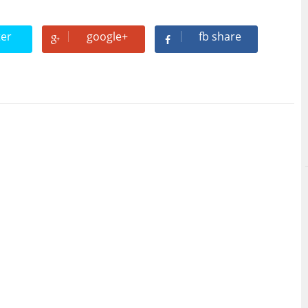
ter
google+
fb share