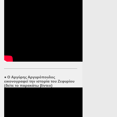
●
O Αργύρης Αργυρόπουλος
εικονογραφεί την ιστορία του Ζεφυρίου
(δείτε το παρακάτω βίντεο)