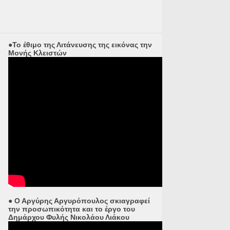
●Το έθιμο της Λιτάνευσης της εικόνας την
Μονής Κλειστών
● Ο Αργύρης Αργυρόπουλος σκιαγραφεί
την προσωπικότητα και το έργο του
Δημάρχου Φυλής Νικολάου Λιάκου