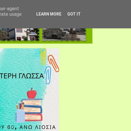
user-agent
erate usage
LEARN MORE
GOT IT