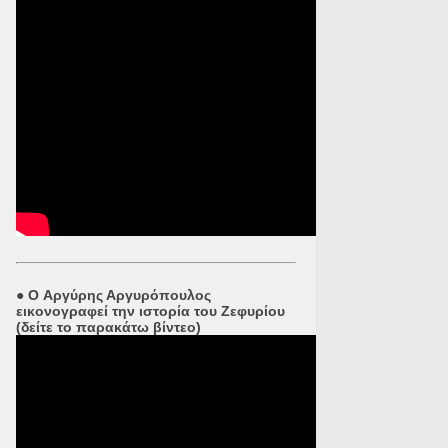
●
O Αργύρης Αργυρόπουλος
εικονογραφεί την ιστορία του Ζεφυρίου
(δείτε το παρακάτω βίντεο)