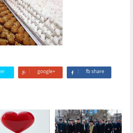
ter
google+
fb share