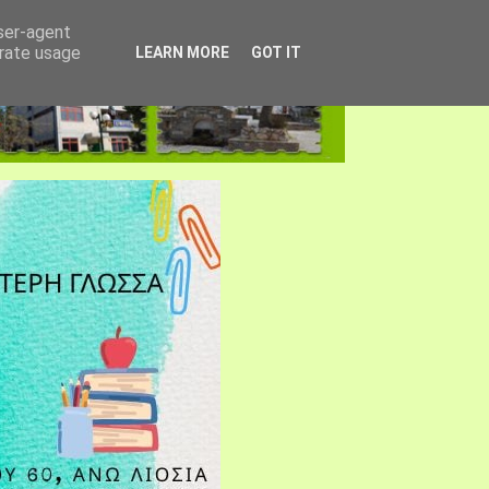
user-agent
erate usage
LEARN MORE
GOT IT