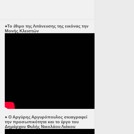
●Το έθιμο της Λιτάνευσης της εικόνας την
Μονής Κλειστών
● Ο Αργύρης Αργυρόπουλος σκιαγραφεί
την προσωπικότητα και το έργο του
Δημάρχου Φυλής Νικολάου Λιάκου