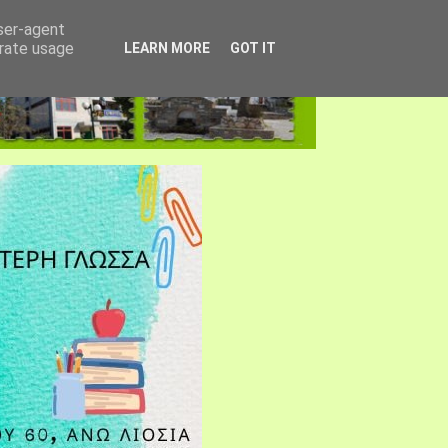
user-agent
erate usage
LEARN MORE
GOT IT