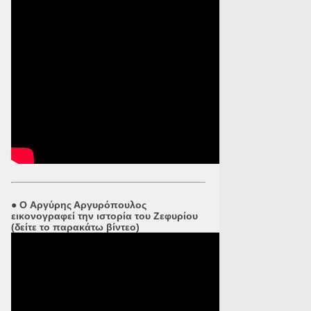
●
O Αργύρης Αργυρόπουλος
εικονογραφεί την ιστορία του Ζεφυρίου
(δείτε το παρακάτω βίντεο)