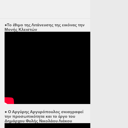
●Το έθιμο της Λιτάνευσης της εικόνας την
Μονής Κλειστών
● Ο Αργύρης Αργυρόπουλος σκιαγραφεί
την προσωπικότητα και το έργο του
Δημάρχου Φυλής Νικολάου Λιάκου