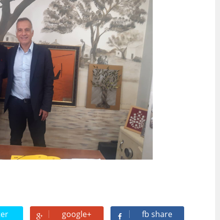
ter
google+
fb share