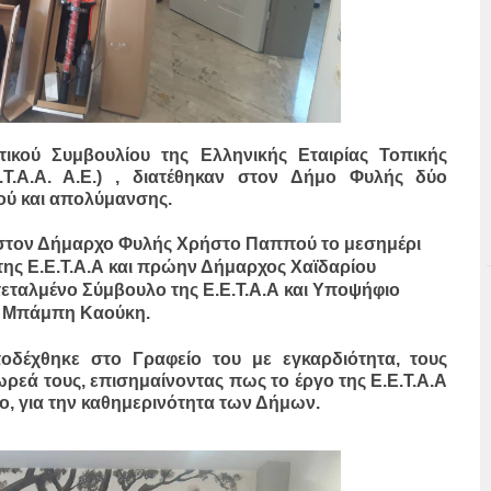
κού Συμβουλίου της Ελληνικής Εταιρίας Τοπικής
.Τ.Α.Α. Α.Ε.) , διατέθηκαν στον Δήμο Φυλής δύο
ύ και απολύμανσης.
τον Δήμαρχο Φυλής Χρήστο Παππού το μεσημέρι
της Ε.Ε.Τ.Α.Α και πρώην Δήμαρχος Χαϊδαρίου
τεταλμένο Σύμβουλο της Ε.Ε.Τ.Α.Α και Υποψήφιο
ν Μπάμπη Καούκη.
δέχθηκε στο Γραφείο του με εγκαρδιότητα, τους
ωρεά τους, επισημαίνοντας πως το έργο της Ε.Ε.Τ.Α.Α
ιμο, για την καθημερινότητα των Δήμων.