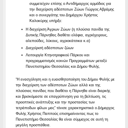
συμμετείχαν επίσης ο Αντιδήμαρχος αρμόδιος για
την διαχείριση αδέσποτων Ζώων Γιώργος Αβράμης
και ο συνεργάτης του Δημάρχου Χρήστος
Καλοκύρης υπήρξε:
Η διαχείριση Άγριων Ζώων (η πλούσια πανίδα της
Δυτικής Πάρνηθας διαθέτει ελάφια, αγριόχειρους,
αλεπούδες, λύκους, αγριοκάτσικα κ.α)
Διαχείρισή αδέσποτων ζώων
Λειτουργία Κτηνοτροφικού Πάρκου και
προγραμματισμός κοινών Προγραμμάτων μεταξύ
Πανεπιστημίου Θεσσαλίας και Δήμου Φυλής.
“
Η ενασχόληση και η ευαισθητοποίηση του Δήμου Φυλής με
την διαχείριση των αδέσποτων Ζώων αλλά και της
πλούσιας πανίδας που διαθέτει η Πάρνηθα είναι διαρκής
και βρισκόμαστε σε επαγρύπνηση για τη βελτίωση, τις
προοπτικές ανάπτυξης και την προστασίας των
τετράποδων φίλων μας” τόνισε χαρακτηριστικά ο Δήμαρχος
Φυλής Χρήστος Παππούς επισημαίνοντας πως το
Πανεπιστήμιο Θεσσαλίας θα είναι σύμμαχος σε αυτή τη
μεγάλη προσπάθεια.