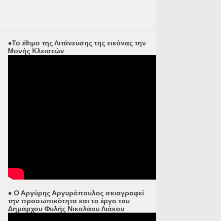
●Το έθιμο της Λιτάνευσης της εικόνας την
Μονής Κλειστών
● Ο Αργύρης Αργυρόπουλος σκιαγραφεί
την προσωπικότητα και το έργο του
Δημάρχου Φυλής Νικολάου Λιάκου