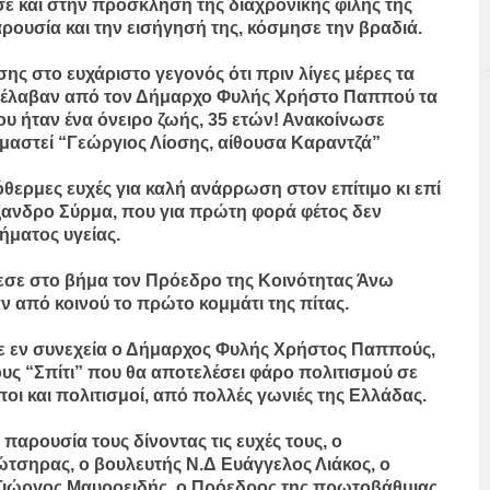
σε και στην πρόσκληση της διαχρονικής φίλης της
ρουσία και την εισήγησή της, κόσμησε την βραδιά.
ς στο ευχάριστο γεγονός ότι πριν λίγες μέρες τα
αρέλαβαν από τον Δήμαρχο Φυλής Χρήστο Παππού τα
που ήταν ένα όνειρο ζωής, 35 ετών! Ανακοίνωσε
ομαστεί “Γεώργιος Λίοσης, αίθουσα Καραντζά”
θερμες ευχές για καλή ανάρρωση στον επίτιμο κι επί
ξανδρο Σύρμα, που για πρώτη φορά φέτος δεν
ματος υγείας.
εσε στο βήμα τον Πρόεδρο της Κοινότητας Άνω
ν από κοινού το πρώτο κομμάτι της πίτας.
ε εν συνεχεία ο Δήμαρχος Φυλής Χρήστος Παππούς,
υς “Σπίτι” που θα αποτελέσει φάρο πολιτισμού σε
ι και πολιτισμοί, από πολλές γωνιές της Ελλάδας.
παρουσία τους δίνοντας τις ευχές τους, ο
τσηρας, ο βουλευτής Ν.Δ Ευάγγελος Λιάκος, ο
Γιώργος Μαυροειδής, ο Πρόεδρος της πρωτοβάθμιας