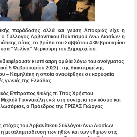
νικής παράδοσης αλλά και γεύση Αποκριάς είχε η
 ο Σύλλογος Αρβανίτικου Πολιτισμού Άνω Λιοσίων η
ιάτικης πίτας, το βράδυ του Σαββάτου 4 Φεβρουαρίου
ουσα “Μελίνα” Μερκούρη του Δημαρχείου.
νδιαφέρουσα κι επίκαιρη ομιλία λόγω του ανοίγματος
ακή 5 Φεβρουαρίου 2023) , της διακεκριμένης
ου – Καμηλάκη η οποία αναφέρθηκε σε κορυφαία
ές γωνιές της Ελλάδας.
ικός Επίτροπος Φυλής π. Τίτος Χρήστου
Μιχαήλ Γιαννακέλη ενώ στη συνέχεια τον κόσμο και
λωσόρισε, ο Πρόεδρος της ΓΡΙΖΑΣ Γιώργος
 στόχος του Αρβανίτικου Συλλόγου Άνω Λιοσίων
ι η μεταλαμπάδευση των ηθών και των εθίμων στις