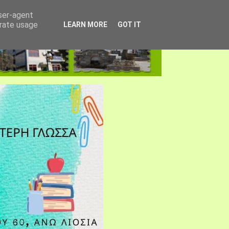
user-agent
erate usage
LEARN MORE
GOT IT