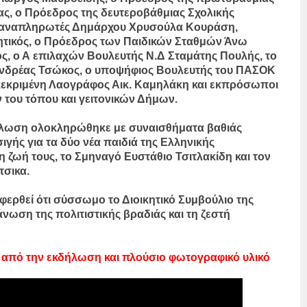
ς, ο Πρόεδρος της δευτεροβάθμιας Σχολικής
οι αναπληρωτές Δημάρχου Χρυσούλα Κουράση,
ητικός, ο Πρόεδρος των Παιδικών Σταθμών Άνω
, ο Α επιλαχών Βουλευτής Ν.Δ Σταμάτης Πουλής, το
 Ανδρέας Τσώκος, ο υποψήφιος Βουλευτής του ΠΑΣΟΚ
ακεκριμένη Λαογράφος Αικ. Καμηλάκη και εκπρόσωποι
 του τόπου και γειτονικών Δήμων.
κδήλωση ολοκληρώθηκε με συναισθήματα βαθιάς
ιγής για τα δύο νέα παιδιά της Ελληνικής
ζωή τους, το Σμηναγό Ευστάθιο Τσιτλακίδη και τον
σικα.
φερθεί ότι σύσσωμο το Διοικητικό Συμβούλιο της
άνωση της πολιτιστικής βραδιάς και τη ζεστή
 από την εκδήλωση και πλούσιο φωτογραφικό υλικό