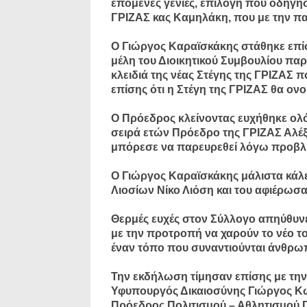
επόμενες γενιές, επιλογή που οδήγη
ΓΡΙΖΑΣ κας Καμηλάκη, που με την πα
Ο Γιώργος Καραϊσκάκης στάθηκε επίση
μέλη του Διοικητικού Συμβουλίου π
κλειδιά της νέας Στέγης της ΓΡΙΖΑΣ 
επίσης ότι η Στέγη της ΓΡΙΖΑΣ θα ον
Ο Πρόεδρος κλείνοντας ευχήθηκε ολό
σειρά ετών Πρόεδρο της ΓΡΙΖΑΣ Αλέ
μπόρεσε να παρευρεθεί λόγω προβλή
Ο Γιώργος Καραϊσκάκης μάλιστα κάλ
Λιοσίων Νίκο Λιόση και του αφιέρωσα
Θερμές ευχές στον Σύλλογο απηύθυν
με την προτροπή να χαρούν το νέο το
έναν τόπο που συναντιούνται άνθρωπο
Την εκδήλωση τίμησαν επίσης με την 
Υφυπουργός Δικαιοσύνης Γιώργος Κώ
Πρόεδρος Πολιτισμού – Αθλητισμού 