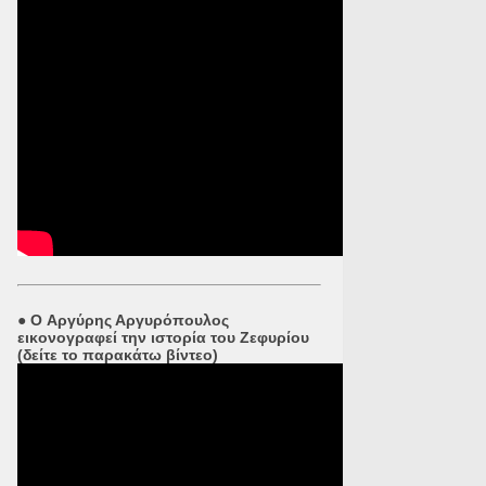
●
O Αργύρης Αργυρόπουλος
εικονογραφεί την ιστορία του Ζεφυρίου
(δείτε το παρακάτω βίντεο)