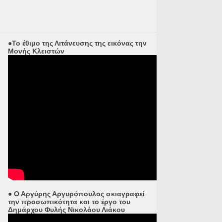
●Το έθιμο της Λιτάνευσης της εικόνας την
Μονής Κλειστών
● Ο Αργύρης Αργυρόπουλος σκιαγραφεί
την προσωπικότητα και το έργο του
Δημάρχου Φυλής Νικολάου Λιάκου