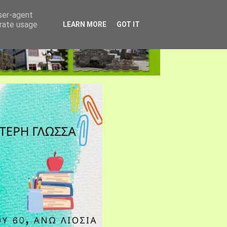
user-agent
erate usage
LEARN MORE
GOT IT