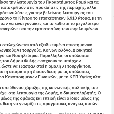
ασε την λειτουργία του Παραρτήματος Ρομά και τις
ταποκριθούν στις προκλήσεις της περιοχής, αλλά
ότεινε λύσεις για την βελτίωση λειτουργίας του.
 χρόνο το Κέντρο το επισκέφτηκαν 6.910 άτομα, με τη
ών να είναι γυναίκες και το καθιστά το μεγαλύτερο
 φανερώνει και την εμπιστοσύνη των ωφελουμένων
 στελεχώνεται από εξειδικευμένο επιστημονικό
νικούς Λειτουργούς, Κοινωνιολόγο, Διοικητικό
ό και Νοσηλεύτρια. Παράλληλα, οι υπόλοιποι
ς του Δήμου Φυλής ενισχύουν το υπάρχον
στε να εξασφαλιστεί η ομαλή λειτουργία του.
ται η απαραίτητη διασύνδεση με τις υπόλοιπες
τρο Κακοποιημένων Γυναικών, με το ΚΕΠ Υγείας κλπ.
 υπεύθυνου χάραξης της κοινωνικής πολιτικής του
χει στη λειτουργία της Δομής, ο διαμεσολαβητής. Ο
λος της ομάδας και επειδή είναι ο ίδιος μέλος της
 θέση να γνωρίζει τις πραγματικές ανάγκες αυτών.