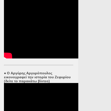
●
O Αργύρης Αργυρόπουλος
εικονογραφεί την ιστορία του Ζεφυρίου
(δείτε το παρακάτω βίντεο)