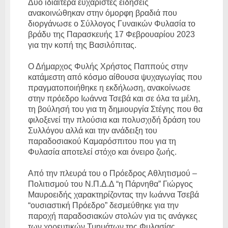
Δυο ιδιαίτερα ευχάριστες ειδήσεις
ανακοινώθηκαν στην όμορφη βραδιά που
διοργάνωσε ο Σύλλογος Γυναικών Φυλασία το
βράδυ της Παρασκευής 17 Φεβρουαρίου 2023
για την κοπή της Βασιλόπιτας.
Ο Δήμαρχος Φυλής Χρήστος Παππούς στην
κατάμεστη από κόσμο αίθουσα ψυχαγωγίας που
πραγματοποιήθηκε η εκδήλωση, ανακοίνωσε
στην πρόεδρο Ιωάννα Τσεβά και σε όλα τα μέλη,
τη βούλησή του για τη δημιουργία Στέγης που θα
φιλοξενεί την πλούσια και πολυσχιδή δράση του
Συλλόγου αλλά και την ανάδειξη του
παραδοσιακού Καμαρόσπιτου που για τη
Φυλασία αποτελεί στόχο και όνειρο ζωής.
Από την πλευρά του ο Πρόεδρος Αθλητισμού –
Πολιτισμού του Ν.Π.Δ.Δ “η Πάρνηθα” Γιώργος
Μαυροειδής χαρακτηρίζοντας την Ιωάννα Τσεβά
“ουσιαστική Πρόεδρο” δεσμεύθηκε για την
παροχή παραδοσιακών στολών για τις ανάγκες
των χορευτικών Τμημάτων της Φυλασίας.