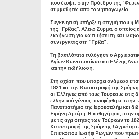
που έκοψε, στην Πρόεδρο της “Φερεν
συμμαθητές από το νηπιαγωγείο.
Συγκινητική υπήρξε η στιγμή που η
της “Γρίζας”, Αλέκο Σύρμα, ο οποίος
εκδήλωση για να τιμήσει τη κα Πλαβ
συνεργάτες στη “Γρίζα”.
Τη βασιλόπιτα ευλόγησε ο Αρχιερατικ
Αγίων Κωνσταντίνου και Ελένης Άνω Λ
και την εκδήλωση.
Στη σχέση που υπάρχει ανάμεσα στο
1821 και την Καταστροφή της Σμύρνης
οι Έλληνες από τους Τούρκους στις δ
ελληνικού γένους, αναφέρθηκε στην ε
Πανεπιστήμιο της Ιερουσαλήμ και δι
Ειρήνη Αρτέμη. Η καθηγήτρια, στην ο
με τις αγριότητες των Τούρκων το 1
Καταστροφή της Σμύρνης / Αγριότητες
Επισκόπου Ιωσήφ Ρωγών που πρωτοσ