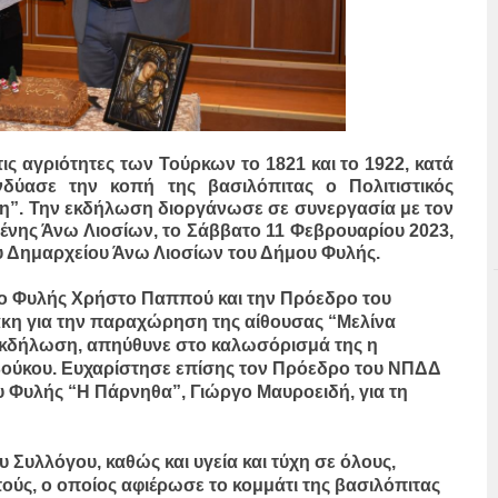
ς αγριότητες των Τούρκων το 1821 και το 1922, κατά
δύασε την κοπή της βασιλόπιτας ο Πολιτιστικός
η”. Την εκδήλωση διοργάνωσε σε συνεργασία με τον
ένης Άνω Λιοσίων, το Σάββατο 11 Φεβρουαρίου 2023,
υ Δημαρχείου Άνω Λιοσίων του Δήμου Φυλής.
χο Φυλής Χρήστο Παππού και την Πρόεδρο του
κη για την παραχώρηση της αίθουσας “Μελίνα
 εκδήλωση, απηύθυνε στο καλωσόρισμά της η
ούκου. Ευχαρίστησε επίσης τον Πρόεδρο του ΝΠΔΔ
υ Φυλής “Η Πάρνηθα”, Γιώργο Μαυροειδή, για τη
υ Συλλόγου, καθώς και υγεία και τύχη σε όλους,
ύς, ο οποίος αφιέρωσε το κομμάτι της βασιλόπιτας