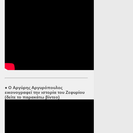
●
O Αργύρης Αργυρόπουλος
εικονογραφεί την ιστορία του Ζεφυρίου
(δείτε το παρακάτω βίντεο)