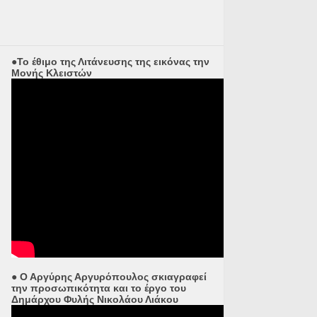
●Το έθιμο της Λιτάνευσης της εικόνας την
Μονής Κλειστών
● Ο Αργύρης Αργυρόπουλος σκιαγραφεί
την προσωπικότητα και το έργο του
Δημάρχου Φυλής Νικολάου Λιάκου