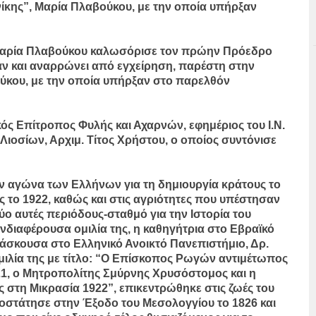
ίκης”, Μαρία Πλαβούκου, με την οποία υπήρξαν
 Μαρία Πλαβούκου καλωσόρισε τον πρώην Πρόεδρο
 αν και αναρρώνει από εγχείρηση, παρέστη στην
ούκου, με την οποία υπήρξαν στο παρελθόν
ός Επίτροπος Φυλής και Αχαρνών, εφημέριος του Ι.Ν.
ιοσίων, Αρχιμ. Τίτος Χρήστου, ο οποίος συντόνισε
ν αγώνα των Ελλήνων για τη δημιουργία κράτους το
 το 1922, καθώς και στις αγριότητες που υπέστησαν
ύο αυτές περιόδους-σταθμό για την Ιστορία του
νδιαφέρουσα ομιλία της, η καθηγήτρια στο Εβραϊκό
δάσκουσα στο Ελληνικό Ανοικτό Πανεπιστήμιο, Δρ.
μιλία της με τίτλο: “Ο Επίσκοπος Ρωγών αντιμέτωπος
821, ο Μητροπολίτης Σμύρνης Χρυσόστομος και η
 στη Μικρασία 1922”, επικεντρώθηκε στις ζωές του
τάτησε στην Έξοδο του Μεσολογγίου το 1826 και