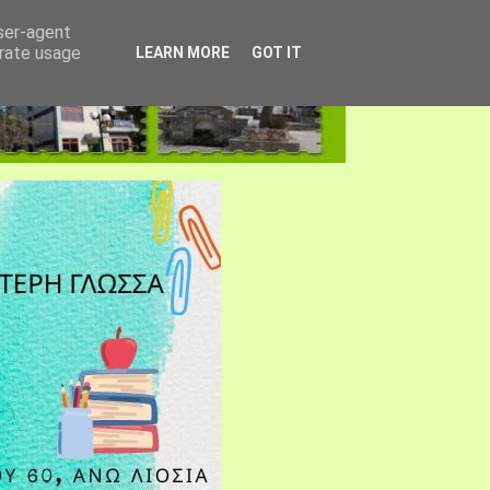
user-agent
erate usage
LEARN MORE
GOT IT