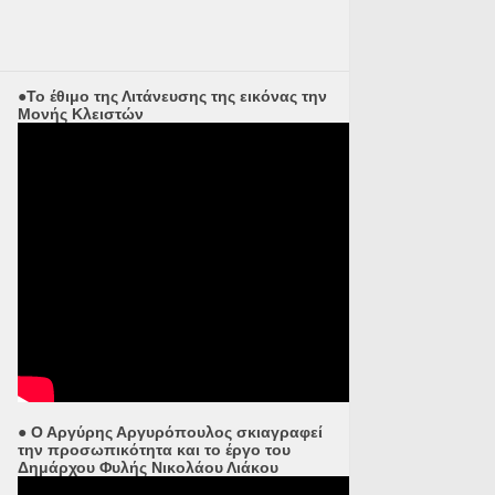
●Το έθιμο της Λιτάνευσης της εικόνας την
Μονής Κλειστών
● Ο Αργύρης Αργυρόπουλος σκιαγραφεί
την προσωπικότητα και το έργο του
Δημάρχου Φυλής Νικολάου Λιάκου