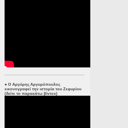
●
O Αργύρης Αργυρόπουλος
εικονογραφεί την ιστορία του Ζεφυρίου
(δείτε το παρακάτω βίντεο)