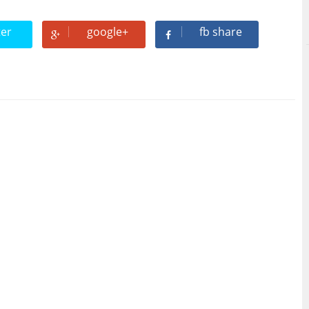
ter
google+
fb share