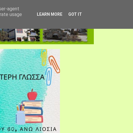
user-agent
erate usage
LEARN MORE
GOT IT