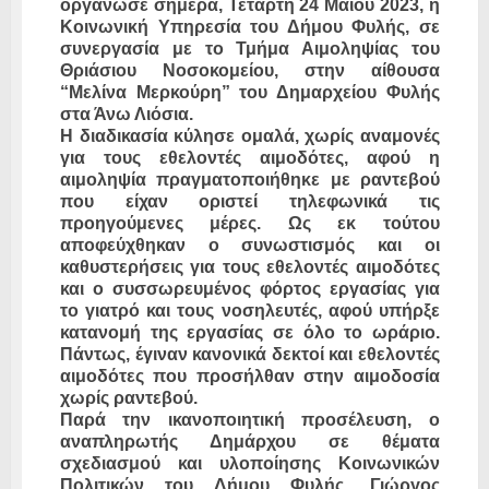
οργάνωσε σήμερα, Τετάρτη 24 Μαΐου 2023, η
Κοινωνική Υπηρεσία του Δήμου Φυλής, σε
συνεργασία με το Τμήμα Αιμοληψίας του
Θριάσιου Νοσοκομείου, στην αίθουσα
“Μελίνα Μερκούρη” του Δημαρχείου Φυλής
στα Άνω Λιόσια.
Η διαδικασία κύλησε ομαλά, χωρίς αναμονές
για τους εθελοντές αιμοδότες, αφού η
αιμοληψία πραγματοποιήθηκε με ραντεβού
που είχαν οριστεί τηλεφωνικά τις
προηγούμενες μέρες. Ως εκ τούτου
αποφεύχθηκαν ο συνωστισμός και οι
καθυστερήσεις για τους εθελοντές αιμοδότες
και ο συσσωρευμένος φόρτος εργασίας για
το γιατρό και τους νοσηλευτές, αφού υπήρξε
κατανομή της εργασίας σε όλο το ωράριο.
Πάντως, έγιναν κανονικά δεκτοί και εθελοντές
αιμοδότες που προσήλθαν στην αιμοδοσία
χωρίς ραντεβού.
Παρά την ικανοποιητική προσέλευση, ο
αναπληρωτής Δημάρχου σε θέματα
σχεδιασμού και υλοποίησης Κοινωνικών
Πολιτικών του Δήμου Φυλής, Γιώργος