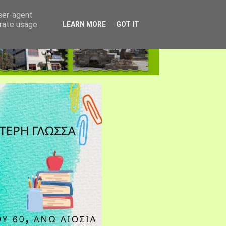
user-agent
erate usage
LEARN MORE
GOT IT