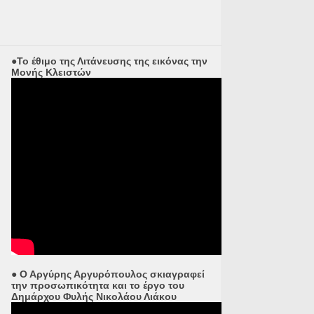
●Το έθιμο της Λιτάνευσης της εικόνας την
Μονής Κλειστών
● Ο Αργύρης Αργυρόπουλος σκιαγραφεί
την προσωπικότητα και το έργο του
Δημάρχου Φυλής Νικολάου Λιάκου