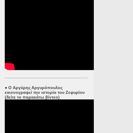
●
O Αργύρης Αργυρόπουλος
εικονογραφεί την ιστορία του Ζεφυρίου
(δείτε το παρακάτω βίντεο)