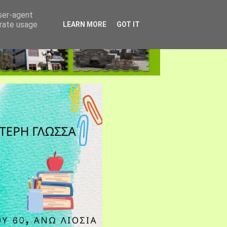
user-agent
erate usage
LEARN MORE
GOT IT