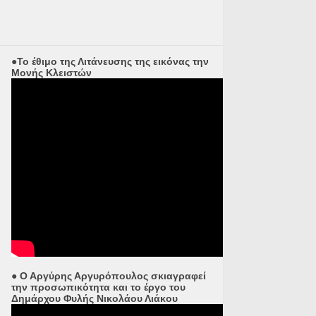
●Το έθιμο της Λιτάνευσης της εικόνας την
Μονής Κλειστών
● Ο Αργύρης Αργυρόπουλος σκιαγραφεί
την προσωπικότητα και το έργο του
Δημάρχου Φυλής Νικολάου Λιάκου