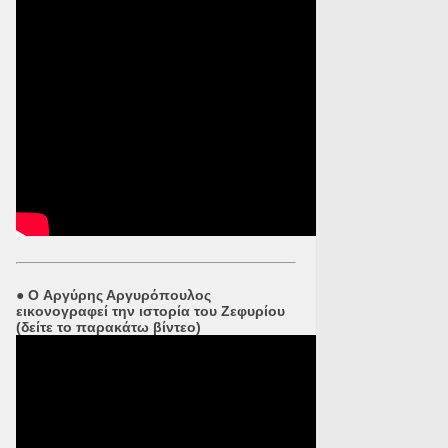
●
O Αργύρης Αργυρόπουλος
εικονογραφεί την ιστορία του Ζεφυρίου
(δείτε το παρακάτω βίντεο)