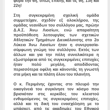
φορά την 6η, όπως επίσης και τις 9η, 13η και
22η!
Στη συγκεκριμένη σχολική ομάδα
συμμετείχαν, σχεδόν εξ ολοκλήρου, της
ομάδας νεανίδων του συλλόγου μας, πρώην
Δ.Α.Σ. Άνω Λιοσίων, ενώ απαραίτητη
προϋπόθεση λειτουργίας των σχετικών
Αθλητικών Τμημάτων Διευκόλυνσης στο 2ο
Λύκειο Άνω Λιοσίων ήταν η συνεργασία-
σύμφωνη γνώμη του συλλόγου. Εκτός των
άλλων και για την πόλη συνολικότερα η
εξωστρέφεια από τις συγκεκριμένες επιτυχίες
ήταν πολύ μεγάλη, αποδίδοντας
περισσότερα οφέλη και κάνοντάς τη γνωστή
στα μήκη και τα πλάτη όλου του πλανήτη.
Ο κ. Περιμένης έχοντας στο πλευρό την
οικογένειά του συγκίνησε τον κόσμο που
βρισκόταν στις κερκίδες του κλειστού
ενθυμούμενος τις συγκεκριμένες επιτυχίες,
αλλά και τη δική του ενασχόληση με το
μπάσκετ, από τις ακαδημίες του Εθνικού