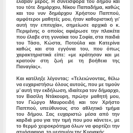
έλαβαν μέρος. Η συνεισφορά του δήμου και
του τότε δημάρχου, Νίκου Παπαδήμα, καθώς
και του νυν δημάρχου Χρήστου Παππού,
αμφότεροι μαθητές μου, ήταν καθοριστική γι’
αυτή την επιτυχία«, σημείωσε αρχικά ο κ.
Περιμένης ο οποίος αφιέρωσε την πλακέτα
που έλαβε στη γυναίκα του Σοφία, στα παιδιά
του Τάσο, Κώστα, Ποτούλα και Κατερίνα
καθώς και στα εγγόνια του, που όπως
χαρακτηριστικά είπε: «με κράτησαν και με
κρατούν στη ζωή με τη βοήθεια της
Παναγίας«.
Και κατέληξε λέγοντας: «Τελειώνοντας, θέλω
να ευχαριστήσω όλους αυτούς, που με τιμούν
μ’ αυτή την εκδήλωση, ιδιαίτερα τον δήμαρχο,
τον Βασίλη Ντάκουρη, πρώην μαθητή μου,
τον Γιώργο Μαυροειδή και τον Χρήστο
Παππού, υπεύθυνους στο αθλητικό τμήμα
του δήμου. Σας ευχαριστώ μέσα από την
καρδιά μου για την τιμή που μου κάνετε«, με
το θερμό χειροκρότημα όλων να φορτίζει την
ατμόσφαιρα, το μεσημέρι της Κυριακής.