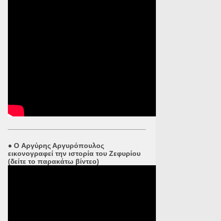
●
O Αργύρης Αργυρόπουλος
εικονογραφεί την ιστορία του Ζεφυρίου
(δείτε το παρακάτω βίντεο)