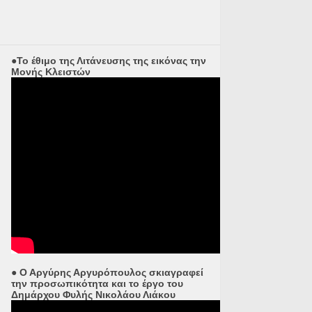
●Το έθιμο της Λιτάνευσης της εικόνας την
Μονής Κλειστών
● Ο Αργύρης Αργυρόπουλος σκιαγραφεί
την προσωπικότητα και το έργο του
Δημάρχου Φυλής Νικολάου Λιάκου