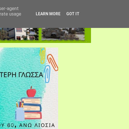
user-agent
erate usage
LEARN MORE
GOT IT