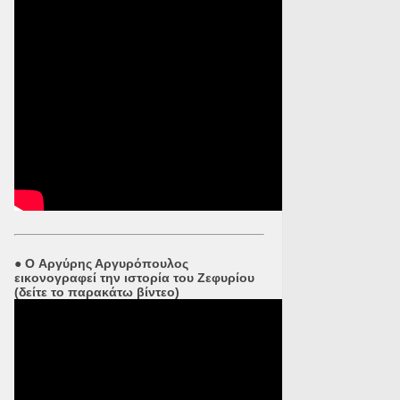
●
O Αργύρης Αργυρόπουλος
εικονογραφεί την ιστορία του Ζεφυρίου
(δείτε το παρακάτω βίντεο)