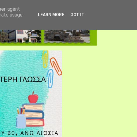
user-agent
erate usage
LEARN MORE
GOT IT