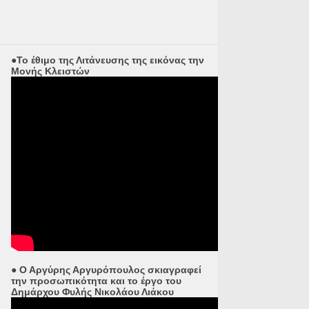
●Το έθιμο της Λιτάνευσης της εικόνας την
Μονής Κλειστών
● Ο Αργύρης Αργυρόπουλος σκιαγραφεί
την προσωπικότητα και το έργο του
Δημάρχου Φυλής Νικολάου Λιάκου