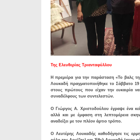
Της Ελευθερίας Τριανταφύλλου
Η πρεμιέρα για την παράσταση «Το βαλς τη
Λουκαδή πραγματοποιήθηκε το Σάββατο 19 
στους πρώτους που είχαν την ευκαιρία να
συναδέλφους των συντελεστών.
Ο Γιώργος Α. Χριστοδούλου έγραψε ένα κε
αλλά και με έμφαση στη λεπτομέρεια σκη
αναδείξει με τον πλέον άρτιο τρόπο.
Ο Λευτέρης Λουκαδής καθοδήγησε τις ερμη
ρόλο της Λουϊζας) και Έθελ Λουκαδή (στον ρό