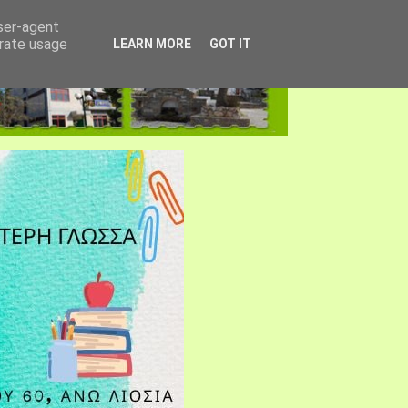
user-agent
erate usage
LEARN MORE
GOT IT