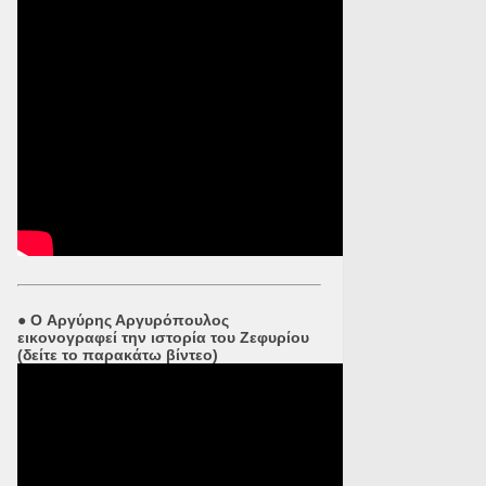
●
O Αργύρης Αργυρόπουλος
εικονογραφεί την ιστορία του Ζεφυρίου
(δείτε το παρακάτω βίντεο)