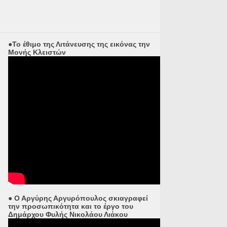
●Το έθιμο της Λιτάνευσης της εικόνας την
Μονής Κλειστών
● Ο Αργύρης Αργυρόπουλος σκιαγραφεί
την προσωπικότητα και το έργο του
Δημάρχου Φυλής Νικολάου Λιάκου