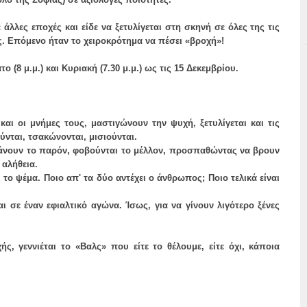
 άλλες εποχές και είδε να ξετυλίγεται στη σκηνή σε όλες της τις
 Επόμενο ήταν το χειροκρότημα να πέσει «βροχή»!
(8 μ.μ.) και Κυριακή (7.30 μ.μ.) ως τις 15 Δεκεμβρίου.
αι οι μνήμες τους, μαστιγώνουν την ψυχή, ξετυλίγεται και τις
ύνται, τσακώνονται, μισιούνται.
χάνουν το παρόν, φοβούνται το μέλλον, προσπαθώντας να βρουν
 αλήθεια.
το ψέμα. Ποιο απ' τα δύο αντέχει ο άνθρωπος; Ποιο τελικά είναι
αι σε έναν εφιαλτικό αγώνα. Ίσως, για να γίνουν λιγότερο ξένες
ς, γεννιέται το «Βαλς» που είτε το θέλουμε, είτε όχι, κάποια