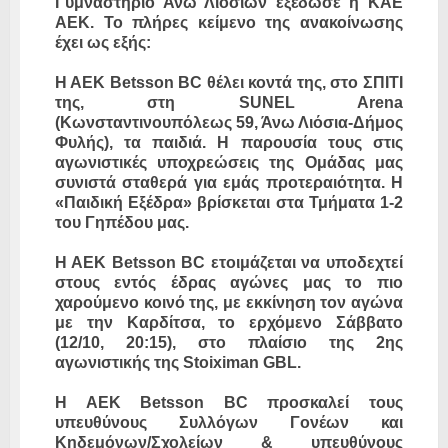
Γυμναστήριο Άνω Λιοσίων εξέδωσε η ΚΑΕ
ΑΕΚ. Το πλήρες κείμενο της ανακοίνωσης
έχει ως εξής:
Η ΑΕΚ Βetsson BC θέλει κοντά της, στο ΣΠΙΤΙ
της, στη SUNEL Arena
(Κωνσταντινουπόλεως 59, Άνω Λιόσια-Δήμος
Φυλής), τα παιδιά. Η παρουσία τους στις
αγωνιστικές υποχρεώσεις της Ομάδας μας
συνιστά σταθερά για εμάς προτεραιότητα. Η
«Παιδική Εξέδρα» βρίσκεται στα Τμήματα 1-2
του Γηπέδου μας.
Η ΑΕΚ Βetsson BC ετοιμάζεται να υποδεχτεί
στους εντός έδρας αγώνες μας το πιο
χαρούμενο κοινό της, με εκκίνηση τον αγώνα
με την Καρδίτσα, το ερχόμενο Σάββατο
(12/10, 20:15), στο πλαίσιο της 2ης
αγωνιστικής της Stoiximan GBL.
Η ΑΕΚ Betsson BC προσκαλεί τους
υπευθύνους Συλλόγων Γονέων και
Κηδεμόνων/Σχολείων & υπευθύνους