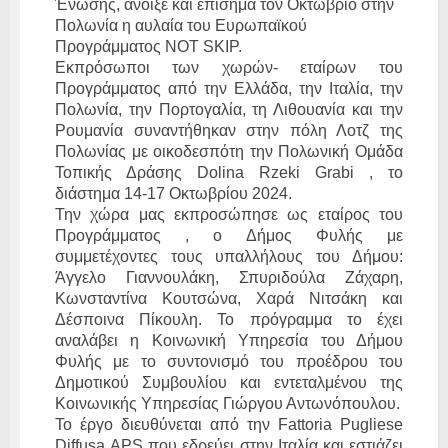
Ένωσης, άνοιξε και επίσημα τον Οκτώβριο στην
Πολωνία η αυλαία του Ευρωπαϊκού
Προγράμματος NOT SKIP.
Εκπρόσωποι των χωρών- εταίρων του
Προγράμματος από την Ελλάδα, την Ιταλία, την
Πολωνία, την Πορτογαλία, τη Λιθουανία και την
Ρουμανία συναντήθηκαν στην πόλη Λοτζ της
Πολωνίας με οικοδεσπότη την Πολωνική Ομάδα
Τοπικής Δράσης
Dolina
Rzeki
Grabi
, το
διάστημα 14-17 Οκτωβρίου 2024.
Την χώρα μας εκπροσώπησε ως εταίρος του
Προγράμματος , ο Δήμος Φυλής με
συμμετέχοντες τους υπαλλήλους του Δήμου:
Άγγελο Γιαννουλάκη, Σπυριδούλα Ζάχαρη,
Κωνσταντίνα Κουτσώνα, Χαρά Νιτσάκη και
Δέσποινα Πίκουλη. Το πρόγραμμα το έχει
αναλάβει η Κοινωνική Υπηρεσία του Δήμου
Φυλής με το συντονισμό του προέδρου του
Δημοτικού Συμβουλίου και
εντεταλμένου
της
Κοινωνικής Υπηρεσίας Γιώργου Αντωνόπουλου.
Το έργο διευθύνεται από την
Fattoria
Pugliese
Diffusa
APS
που εδρεύει στην Ιταλία και εστιάζει