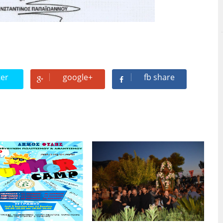
ter
google+
fb share