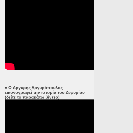
●
O Αργύρης Αργυρόπουλος
εικονογραφεί την ιστορία του Ζεφυρίου
(δείτε το παρακάτω βίντεο)