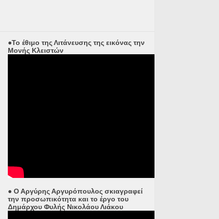
●Το έθιμο της Λιτάνευσης της εικόνας την
Μονής Κλειστών
● Ο Αργύρης Αργυρόπουλος σκιαγραφεί
την προσωπικότητα και το έργο του
Δημάρχου Φυλής Νικολάου Λιάκου