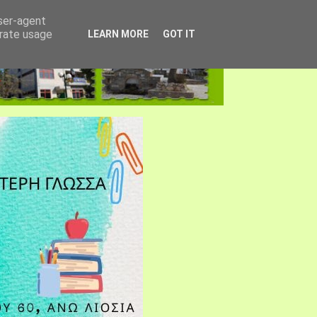
user-agent
erate usage
LEARN MORE
GOT IT