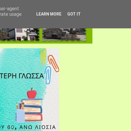
user-agent
erate usage
LEARN MORE
GOT IT