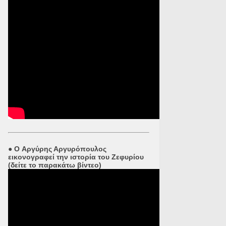
●
O Αργύρης Αργυρόπουλος
εικονογραφεί την ιστορία του Ζεφυρίου
(δείτε το παρακάτω βίντεο)