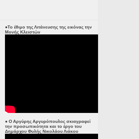
●Το έθιμο της Λιτάνευσης της εικόνας την
Μονής Κλειστών
● Ο Αργύρης Αργυρόπουλος σκιαγραφεί
την προσωπικότητα και το έργο του
Δημάρχου Φυλής Νικολάου Λιάκου