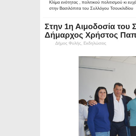
Κλίμα ενότητας , πολιτικού πολιτισμού κι ευχ
στην Βασιλόπιτα του Συλλόγου Τσουκλιδίου
Στην 1η Αιμοδοσία του 
Δήμαρχος Χρήστος Πα
Δήμος Φυλής
,
Εκδηλώσεις