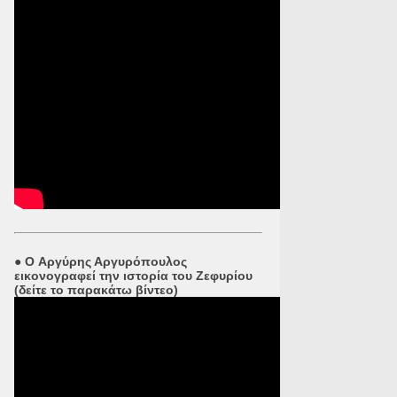
●
O Αργύρης Αργυρόπουλος
εικονογραφεί την ιστορία του Ζεφυρίου
(δείτε το παρακάτω βίντεο)