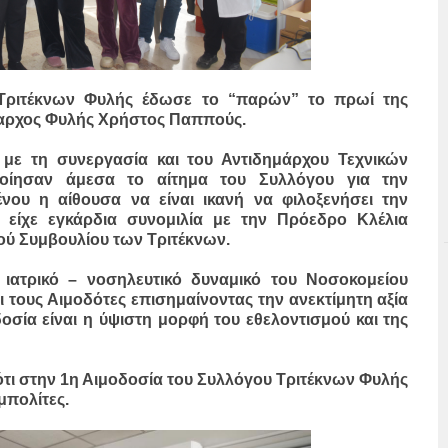
 Τριτέκνων Φυλής έδωσε το “παρών” το πρωί της
μαρχος Φυλής Χρήστος Παππούς.
με τη συνεργασία και του Αντιδημάρχου Τεχνικών
οίησαν άμεσα το αίτημα του Συλλόγου για την
ένου η αίθουσα να είναι ικανή να φιλοξενήσει την
 είχε εγκάρδια συνομιλία με την Πρόεδρο Κλέλια
κού Συμβουλίου των Τριτέκνων.
ατρικό – νοσηλευτικό δυναμικό του Νοσοκομείου
 τους Αιμοδότες επισημαίνοντας την ανεκτίμητη αξία
σία είναι η ύψιστη μορφή του εθελοντισμού και της
ς ότι στην 1η Αιμοδοσία του Συλλόγου Τριτέκνων Φυλής
μπολίτες.