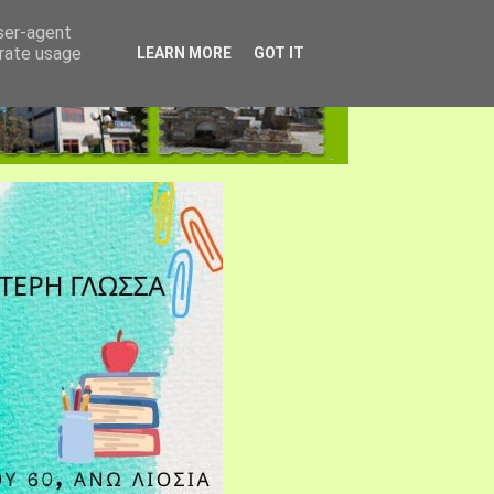
user-agent
erate usage
LEARN MORE
GOT IT