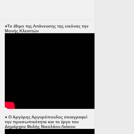
●Το έθιμο της Λιτάνευσης της εικόνας την
Μονής Κλειστών
● Ο Αργύρης Αργυρόπουλος σκιαγραφεί
την προσωπικότητα και το έργο του
Δημάρχου Φυλής Νικολάου Λιάκου