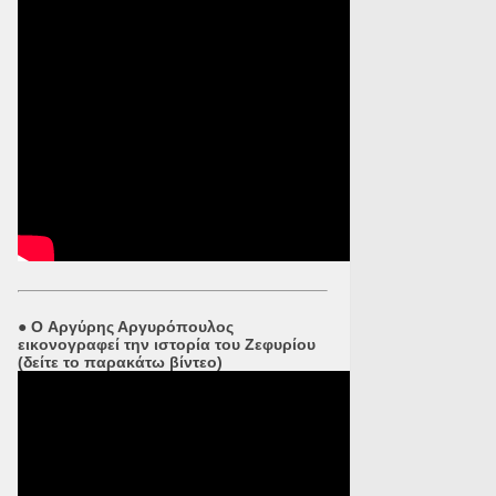
●
O Αργύρης Αργυρόπουλος
εικονογραφεί την ιστορία του Ζεφυρίου
(δείτε το παρακάτω βίντεο)