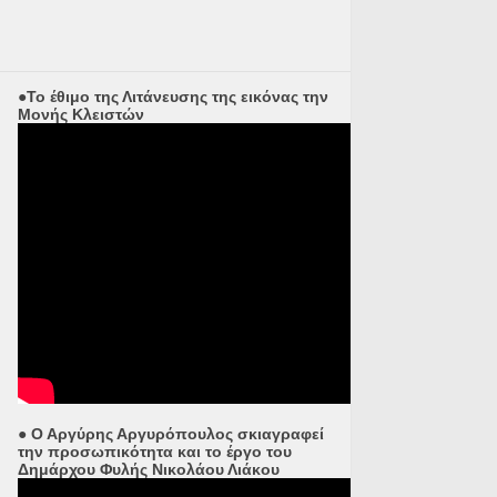
●Το έθιμο της Λιτάνευσης της εικόνας την
Μονής Κλειστών
● Ο Αργύρης Αργυρόπουλος σκιαγραφεί
την προσωπικότητα και το έργο του
Δημάρχου Φυλής Νικολάου Λιάκου