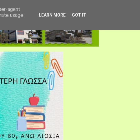
user-agent
erate usage
LEARN MORE
GOT IT