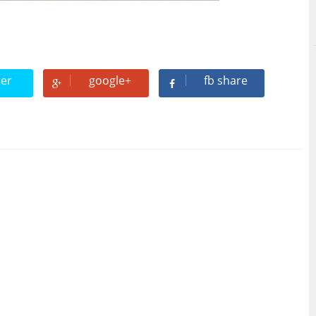
ter
google+
fb share