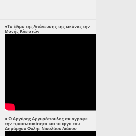
●Το έθιμο της Λιτάνευσης της εικόνας την
Μονής Κλειστών
● Ο Αργύρης Αργυρόπουλος σκιαγραφεί
την προσωπικότητα και το έργο του
Δημάρχου Φυλής Νικολάου Λιάκου