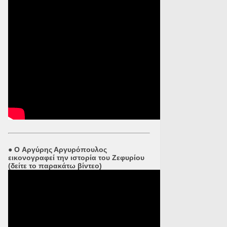
●
O Αργύρης Αργυρόπουλος
εικονογραφεί την ιστορία του Ζεφυρίου
(δείτε το παρακάτω βίντεο)