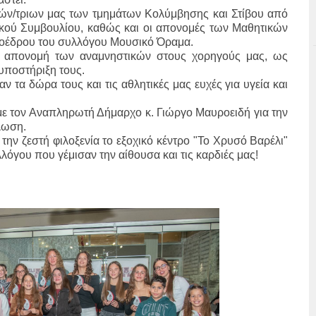
ών/τριων μας των τμημάτων Κολύμβησης και Στίβου από
τικού Συμβουλίου, καθώς και οι απονομές των Μαθητικών
ροέδρου του συλλόγου Μουσικό Όραμα.
ν απονομή των αναμνηστικών στους χορηγούς μας, ως
υποστήριξη τους.
 τα δώρα τους και τις αθλητικές μας ευχές για υγεία και
ε τον Αναπληρωτή Δήμαρχο κ. Γιώργο Μαυροειδή για την
λωση.
την ζεστή φιλοξενία το εξοχικό κέντρο "Το Χρυσό Βαρέλι"
λλόγου που γέμισαν την αίθουσα και τις καρδιές μας!