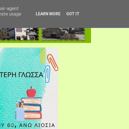
user-agent
erate usage
LEARN MORE
GOT IT