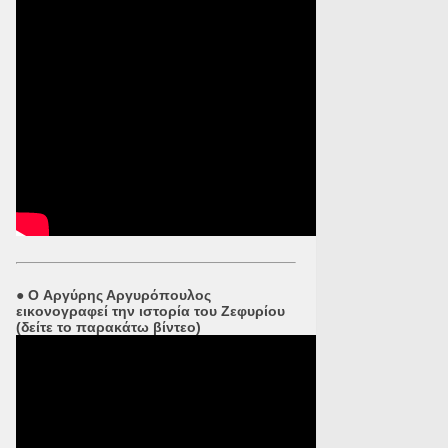
●
O Αργύρης Αργυρόπουλος
εικονογραφεί την ιστορία του Ζεφυρίου
(δείτε το παρακάτω βίντεο)