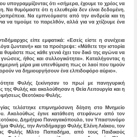
άκου υπογραμμίζοντας ότι «σήμερα, έχουμε το χρέος να
. Να θυμόμαστε ότι η ελευθερία δεν είναι δεδομένη.
αξιοπρέπεια. Να εμπνεόμαστε από την ανδρεία και τη
ια να τιμούμε το παρελθόν, αλλά για να χτίζουμε ένα
ιδήμαρχος είπε εμφατικά: «Εσείς είστε η συνέχεια
λόγα ζωντανή» και τα προέτρεψε: «Μάθετε την ιστορία
α θυμάστε πως κάθε γενιά έχει τον δικό της αγώνα να
, γνώσεις, ήθος και συλλογικότητα». Καταλήγοντας η
σημερινή μέρα μια υπενθύμιση πως οι λαοί που τιμούν
μπορούν να δημιουργήσουν ένα ελπιδοφόρο αύριο».
νότητα Φυλής ξεκίνησαν το πρωί με πανηγυρική
 της Φυλής και ακολούθησαν η Θεία Λειτουργία και η
οιμήσεως Θεοτόκου Φυλής.
γίας τελέστηκε επιμνημόσυνη δέηση στο Μνημείο
ου. Ακολούθως έγινε κατάθεση στεφάνων από τον
 Θεοτόκου, Δημήτριο Παναγακόπουλο, τον Υπαστυνόμο
ήμα Φυλής, την Αντιδήμαρχο Φυλής Ελένη Λιάκου, τον
ας Φυλής Μίλτο Παπαδήμα, από τους Παιδικούς