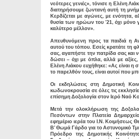
νεότερες γενιές», τόνισε η Ελένη Λι
διατηρήσουμε ζωντανή αυτή τη μνήμη
Κερδίζεται με αγώνες, με ενότητα, 
θυσία των ηρώων του ’21, όχι μόνο γ
καλύτερο μέλλον».
Απευθυνόμενη προς τα παιδιά η Αντ
αυτού του τόπου. Εσείς κρατάτε τη φ
σας, αγαπήστε την πατρίδα σας και ν
δώσει – όχι με όπλα, αλλά με αξίες
Ελένη Λιάκου ευχήθηκε: «Ας είναι η 
το παρελθόν τους, είναι αυτοί που 
Οι εκδηλώσεις στη Δημοτική Κοι
κωδωνοκρουσία σε όλες τις εκκλησίες
επίσημη Δοξολογία στον Ιερό Ναό Κ
Μετά την ολοκλήρωση της Δοξολο
Πεσόντων στην Πλατεία Δημαρχεί
εφημέριο ιερέα του Ι.Ν. Κοιμήσεως
Β’ Θωμά Γάρδο για το Αστυνομικό Τμ
Πρόεδρο της Δημοτικής Κοινότητ