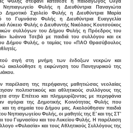
τας Φυλής στεφάνι κατέθεσε η παιδαγωγός Όλγα
 Νηπιαγωγείο Φυλής η Διευθύντρια Παναγιώτα
 Δημοτικό Σχολείο Φυλής η Διευθύντρια Μαρία
ό το Γυμνάσιο Φυλής η Διευθύντρια Ευαγγελία
ικό Λύκειο Φυλής ο Διευθυντής Νικόλαος Κουτσούκος
στικών συλλόγων του Δήμου Φυλής η Πρόεδρος του
α» Ιωάννα Τσεβά με παιδιά του συλλόγου και εκ
ου Δήμου Φυλής, ο ταμίας του «ΠΑΟ Θρασύβουλος
θλητές.
πτού σιγή στη μνήμη των ένδοξων νεκρών και
ενώ ακολούθησε η εκφώνηση του Πανηγυρικού της
ιάκου.
ην παρέλαση της περήφανης μαθητιώσας νεολαίας
σαν πολιτιστικούς και αθλητικούς συλλόγους της
ητα στην Επέτειο και πλημμυρίζοντας με περηφάνια
ξαν αγόρια της Δημοτικής Κοινότητας Φυλής που
 και τη σημαία του Δήμου μας. Ακολούθησαν παιδιά
ου Νηπιαγωγείου Φυλής, οι μαθητές της Ε’ και της ΣΤ’
αι του Γυμνασίου και του Λυκείου Φυλής. Η παρέλαση
λλογο «Φυλασία» και τους Αθλητικούς Συλλόγους της