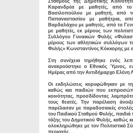
Σταθμούς της Δημοτικής Κοινότη
Καρανδρέα με μαθητές, από το
Βασιλοπούλου με μαθητή, από το
Παπαναστασίου με μαθήτρια, απ
Βαρδαλάχου με μαθητές, από το Γεν
με μαθητές, εκ μέρους των πολιτι
Συλλόγου Γυναικών Φυλής «Φυλασί
μέρους των αθλητικών συλλόγων τ
Φυλής» Κωνσταντίνος Κόκκορης με α
Στη συνέχεια τηρήθηκε ενός λε
ανακρούστηκε ο Εθνικός Ύμνος, 
Ημέρας από την Αντιδήμαρχο Ελένη Λ
Οι εκδηλώσεις κορυφώθηκαν με τ
καθώς και παιδιών που εκπροσώπη
κοινότητας, προσδίδοντας λαμπρότ
τους θεατές. Την παρέλαση άνοι
παρέλασαν με παραδοσιακές στολές
του Παιδικού Σταθμού Φυλής, παιδιά τ
τάξης του Δημοτικού Φυλής, καθώς κ
ολοκληρώθηκε με τον Πολιτιστικό Σύ
περιοχής.