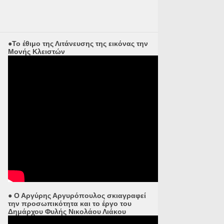
●Το έθιμο της Λιτάνευσης της εικόνας την
Μονής Κλειστών
● Ο Αργύρης Αργυρόπουλος σκιαγραφεί
την προσωπικότητα και το έργο του
Δημάρχου Φυλής Νικολάου Λιάκου