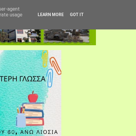
user-agent
erate usage
LEARN MORE
GOT IT