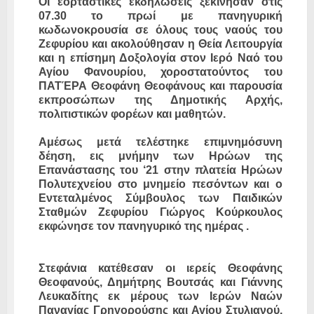
Οι εορταστικές εκδηλώσεις ξεκίνησαν στις
07.30 το πρωί με πανηγυρική
κωδωνοκρουσία σε όλους τους ναούς του
Ζεφυρίου και ακολούθησαν η Θεία Λειτουργία
και η επίσημη Δοξολογία στον Ιερό Ναό του
Αγίου Φανουρίου, χοροστατούντος του
ΠΑΤΈΡΑ Θεοφάνη Θεοφάνους και παρουσία
εκπροσώπων της Δημοτικής Αρχής,
πολιτιστικών φορέων και μαθητών.
Αμέσως μετά τελέστηκε επιμνημόσυνη
δέηση, εις μνήμην των Ηρώων της
Επανάστασης του ‘21 στην πλατεία Ηρώων
Πολυτεχνείου στο μνημείο πεσόντων και ο
Εντεταλμένος Σύμβουλος των Παιδικών
Σταθμών Ζεφυρίου Γιώργος Κούρκουλος
εκφώνησε τον πανηγυρικό της ημέρας .
Στεφάνια κατέθεσαν οι ιερείς Θεοφάνης
Θεοφανούς, Δημήτρης Βουτσάς και Γιάννης
Λευκαδίτης εκ μέρους των Ιερών Ναών
Παναγίας Γρηγορούσης και Αγίου Στυλιανού,