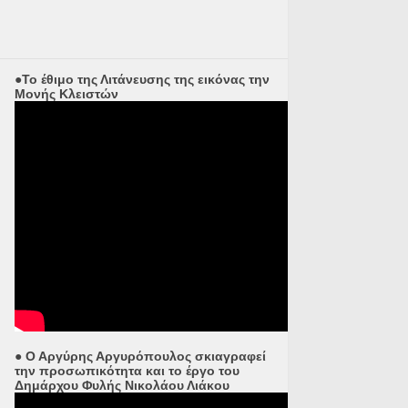
●Το έθιμο της Λιτάνευσης της εικόνας την
Μονής Κλειστών
● Ο Αργύρης Αργυρόπουλος σκιαγραφεί
την προσωπικότητα και το έργο του
Δημάρχου Φυλής Νικολάου Λιάκου