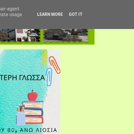
user-agent
erate usage
LEARN MORE
GOT IT