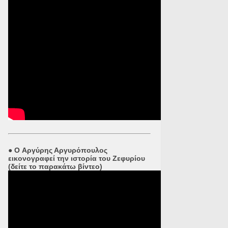
●
O Αργύρης Αργυρόπουλος
εικονογραφεί την ιστορία του Ζεφυρίου
(δείτε το παρακάτω βίντεο)