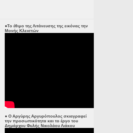
●Το έθιμο της Λιτάνευσης της εικόνας την
Μονής Κλειστών
● Ο Αργύρης Αργυρόπουλος σκιαγραφεί
την προσωπικότητα και το έργο του
Δημάρχου Φυλής Νικολάου Λιάκου