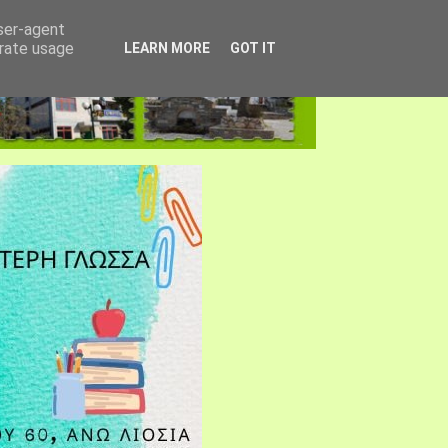
user-agent
erate usage
LEARN MORE
GOT IT