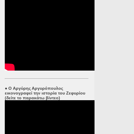
●
O Αργύρης Αργυρόπουλος
εικονογραφεί την ιστορία του Ζεφυρίου
(δείτε το παρακάτω βίντεο)