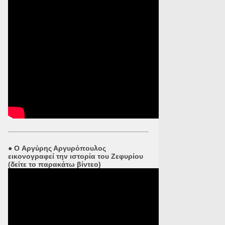
●
O Αργύρης Αργυρόπουλος
εικονογραφεί την ιστορία του Ζεφυρίου
(δείτε το παρακάτω βίντεο)