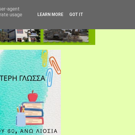
user-agent
erate usage
LEARN MORE
GOT IT