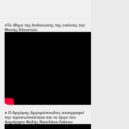
●Το έθιμο της Λιτάνευσης της εικόνας την
Μονής Κλειστών
● Ο Αργύρης Αργυρόπουλος σκιαγραφεί
την προσωπικότητα και το έργο του
Δημάρχου Φυλής Νικολάου Λιάκου