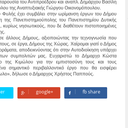
παρουσία του Αντιπροέδρου και αναπλ. Δημάρχου Βασίλη
ύλου της Αναπτυξιακής Γιώργου Οικονομόπουλου.
 Φυλής έχει συμβάλει στην ωρίμανση έργων του Δήμου
η της Πανεπιστημιούπολης του Πανεπιστημίου Δυτικής
υς, κυρίως νησιωτικούς, που δε διαθέτουν πιστοποιημένες
ης.
ε άλλους Δήμους, αξιοποιώντας την τεχνογνωσία που
τους, σε έργα, Δήμους της Χώρας. Χαίρομαι γιατί ο Δήμος
οράματα, αποδεικνύοντας ότι στην Αυτοδιοίκηση υπάρχει
ς των συμπολιτών μας. Ευχαριστώ το Δήμαρχο Κώστα
ιο της Κιμώλου για την εμπιστοσύνη τους και τους
να σημαντικό περιβαλλοντικό έργο που θα εισφέρει
μωλο», δήλωσε ο Δήμαρχος Χρήστος Παππούς.
ter
google+
fb share