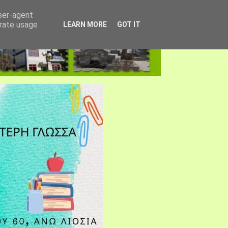
user-agent
erate usage
LEARN MORE
GOT IT