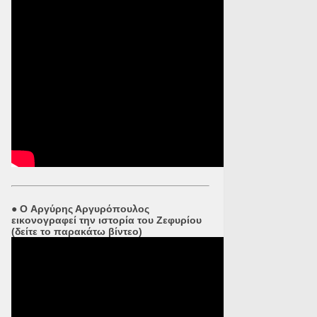
●
O Αργύρης Αργυρόπουλος
εικονογραφεί την ιστορία του Ζεφυρίου
(δείτε το παρακάτω βίντεο)