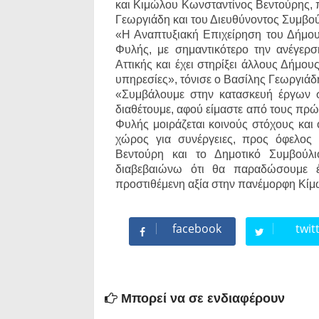
και Κιμώλου Κωνσταντίνος Βεντούρης, 
Γεωργιάδη και του Διευθύνοντος Συμβο
«Η Αναπτυξιακή Επιχείρηση του Δήμου
Φυλής, με σημαντικότερο την ανέγερσ
Αττικής και έχει στηρίξει άλλους Δήμο
υπηρεσίες», τόνισε ο Βασίλης Γεωργιάδ
«Συμβάλουμε στην κατασκευή έργων σ
διαθέτουμε, αφού είμαστε από τους πρώ
Φυλής μοιράζεται κοινούς στόχους και 
χώρος για συνέργειες, προς όφελο
Βεντούρη και το Δημοτικό Συμβούλ
διαβεβαιώνω ότι θα παραδώσουμε έ
προστιθέμενη αξία στην πανέμορφη Κί
facebook
twit
Μπορεί να σε ενδιαφέρουν