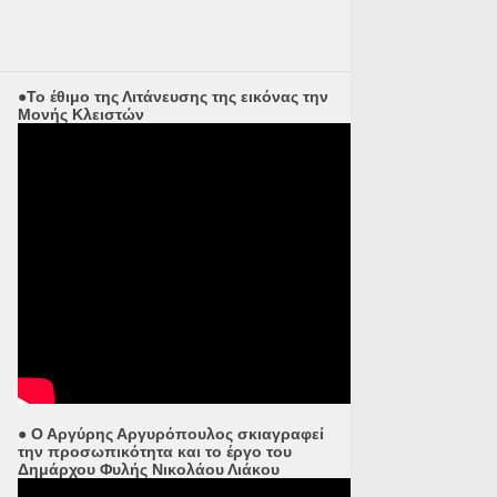
●Το έθιμο της Λιτάνευσης της εικόνας την
Μονής Κλειστών
● Ο Αργύρης Αργυρόπουλος σκιαγραφεί
την προσωπικότητα και το έργο του
Δημάρχου Φυλής Νικολάου Λιάκου