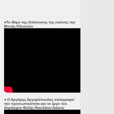
●Το έθιμο της Λιτάνευσης της εικόνας την
Μονής Κλειστών
● Ο Αργύρης Αργυρόπουλος σκιαγραφεί
την προσωπικότητα και το έργο του
Δημάρχου Φυλής Νικολάου Λιάκου