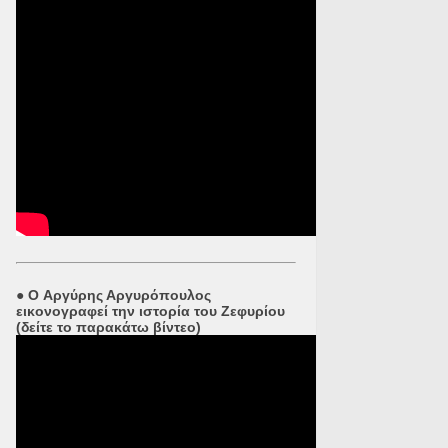
●
O Αργύρης Αργυρόπουλος
εικονογραφεί την ιστορία του Ζεφυρίου
(δείτε το παρακάτω βίντεο)