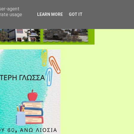
user-agent
erate usage
LEARN MORE
GOT IT