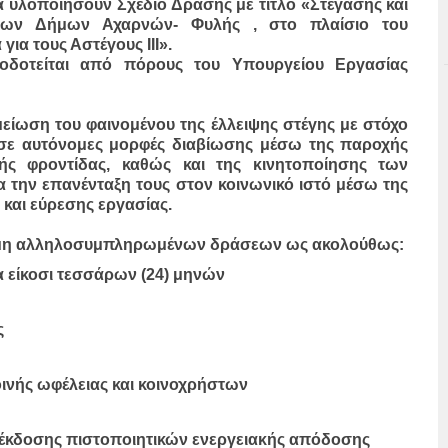
 υλοποιήσουν Σχέδιο Δράσης με τίτλο «Στέγασης και
 των Δήμων Αχαρνών- Φυλής , στο πλαίσιο του
ια τους Αστέγους ΙΙΙ».
οδοτείται από πόρους του Υπουργείου Εργασίας
μείωση του φαινομένου της έλλειψης στέγης με στόχο
σε αυτόνομες μορφές διαβίωσης μέσω της παροχής
ής φροντίδας, καθώς και της κινητοποίησης των
την επανένταξη τους στον κοινωνικό ιστό μέσω της
και εύρεσης εργασίας.
έσμη αλληλοσυμπληρωμένων δράσεων ως ακολούθως:
α είκοσι τεσσάρων (24) μηνών
ς
νής ωφέλειας και κοινοχρήστων
έκδοσης πιστοποιητικών ενεργειακής απόδοσης