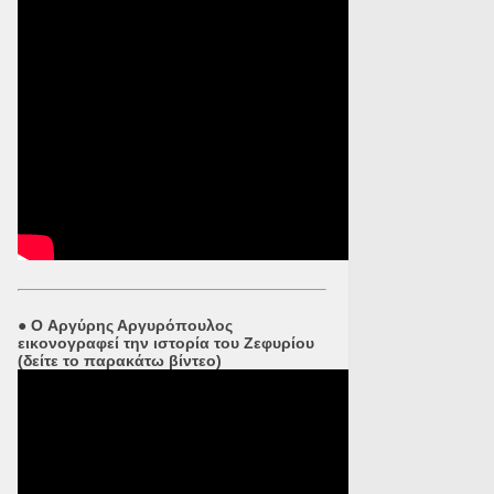
●
O Αργύρης Αργυρόπουλος
εικονογραφεί την ιστορία του Ζεφυρίου
(δείτε το παρακάτω βίντεο)