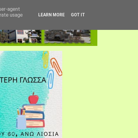
user-agent
erate usage
LEARN MORE
GOT IT