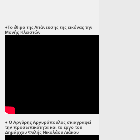
●Το έθιμο της Λιτάνευσης της εικόνας την
Μονής Κλειστών
● Ο Αργύρης Αργυρόπουλος σκιαγραφεί
την προσωπικότητα και το έργο του
Δημάρχου Φυλής Νικολάου Λιάκου