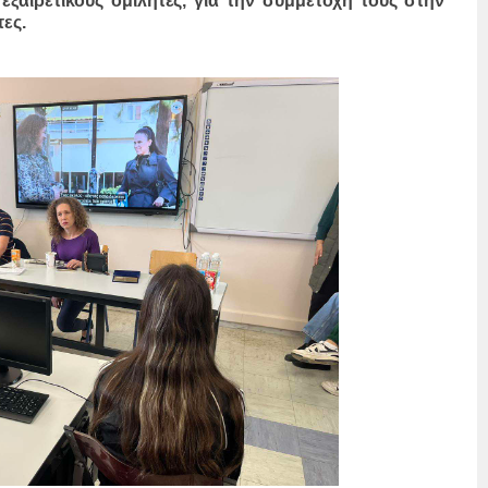
αιρετικούς ομιλητές, για την συμμετοχή τους στην
τες.