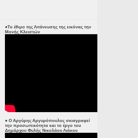
●Το έθιμο της Λιτάνευσης της εικόνας την
Μονής Κλειστών
● Ο Αργύρης Αργυρόπουλος σκιαγραφεί
την προσωπικότητα και το έργο του
Δημάρχου Φυλής Νικολάου Λιάκου