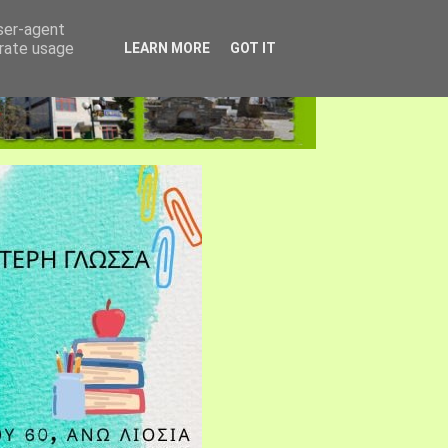
user-agent
erate usage
LEARN MORE
GOT IT