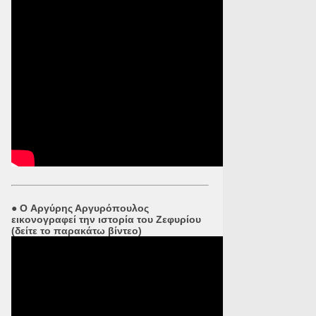
●
O Αργύρης Αργυρόπουλος
εικονογραφεί την ιστορία του Ζεφυρίου
(δείτε το παρακάτω βίντεο)