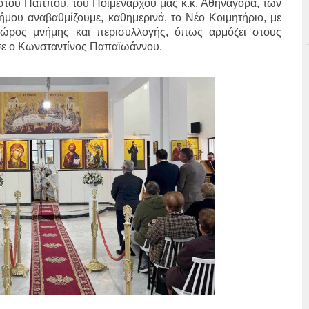
στου Παππού, του Ποιμενάρχου μας κ.κ. Αθηναγόρα, των
μου αναβαθμίζουμε, καθημερινά, το Νέο Κοιμητήριο, με
 χώρος μνήμης και περισυλλογής, όπως αρμόζει στους
σε ο Κωνσταντίνος Παπαϊωάννου.