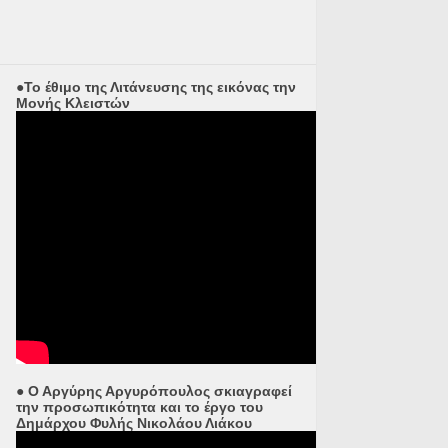
●Το έθιμο της Λιτάνευσης της εικόνας την
Μονής Κλειστών
● Ο Αργύρης Αργυρόπουλος σκιαγραφεί
την προσωπικότητα και το έργο του
Δημάρχου Φυλής Νικολάου Λιάκου