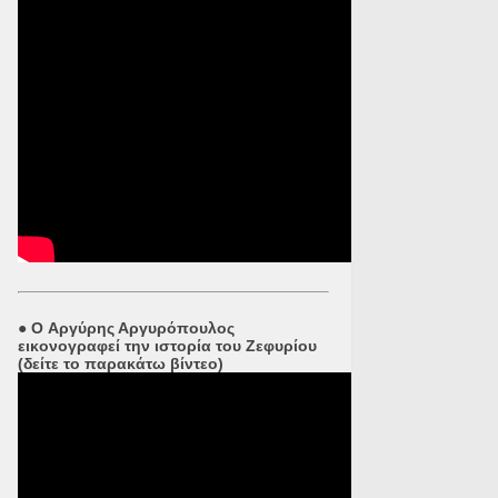
●
O Αργύρης Αργυρόπουλος
εικονογραφεί την ιστορία του Ζεφυρίου
(δείτε το παρακάτω βίντεο)