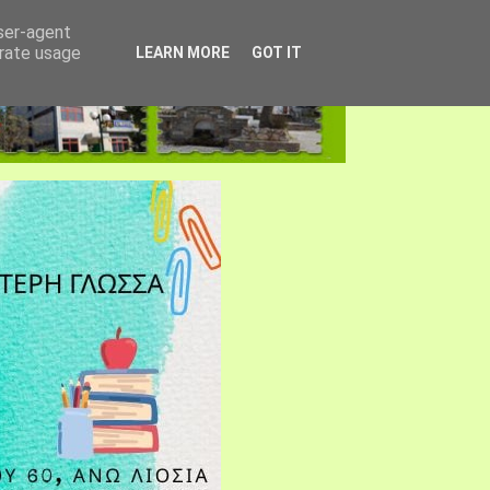
user-agent
erate usage
LEARN MORE
GOT IT