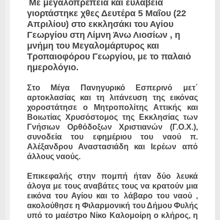
Με μεγαλοπρέπεια και ευλάβεια
γιορτάστηκε χθες Δευτέρα 5 Μαΐου (22
Απριλίου) στο εκκλησάκι του Αγίου
Γεωργίου στη Λίμνη Άνω Λιοσίων , η
μνήμη του Μεγαλομάρτυρος και
Τροπαιοφόρου Γεωργίου, με το παλαιό
ημερολόγιο.
Στο Μέγα Πανηγυρικό Εσπερινό μετ΄
αρτοκλασίας και τη λιτάνευση της εικόνας
χοροστάτησε ο Μητροπολίτης Αττικής και
Βοιωτίας Χρυσόστομος της Εκκλησίας των
Γνήσιων Ορθόδοξων Χριστιανών (Γ.Ο.Χ.),
συνοδεία του εφημέριου του ναού π.
Αλέξανδρου Αναστασιάδη και Ιερέων από
άλλους ναούς.
Επικεφαλής στην πομπή ήταν δύο λευκά
άλογα με τους αναβάτες τους να κρατούν μια
εικόνα του Αγίου και το λάβαρο του ναού ,
ακολούθησε η Φιλαρμονική του Δήμου Φυλής
υπό το μαέστρο Νίκο Καλομοίρη ο κλήρος, η