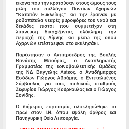
εικόνα που την κρατούσαν στους ώμους τους
μέλη του συλλόγου Ποντίων Αχαρνών
"Καπετάν Ευκλείδης" και την έραιναν με
ροδοπέταλα νεαρές μυροφόρες του ναού και
δεκάδες πιστοί που συμμετείχαν στη
λιτάνευση διασχίζοντας ολόκληρη την
περιοχή της Λίμνης και μέσω της οδού
Αχαρνών επέστρεψαν στο εκκλησάκι.
Παρέστησαν ο Αντιπρόεδρος της Βουλής
Θανάσης Μπούρας, ο Αναπληρωτής
Γραμματέας της κοινοβουλευτικής Ομάδας
της ΝΔ Βαγγέλης Λιάκος, ο Αντιδήμαρχος
Εσόδων Γιώργος Αβράμης, ο Εντεταλμένος
Σύμβουλος για τους παιδικούς σταθμούς
Ζεφυρίου Γιώργος Κούρκουλος και ο Γιώργος
Σονίδης.
Ο διήμερος εορτασμός ολοκληρώθηκε το
πρωί στον Ι.Ν. όπου εψάλη όρθρος και
Πανηγυρική Θεία Λειτουργία.