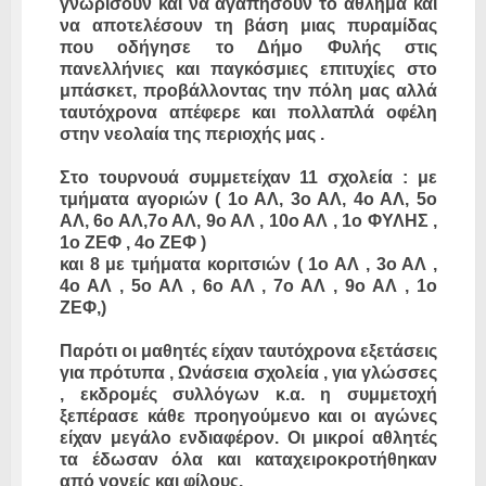
γνωρίσουν και να αγαπήσουν το άθλημα και
να αποτελέσουν τη βάση μιας πυραμίδας
που οδήγησε το Δήμο Φυλής στις
πανελλήνιες και παγκόσμιες επιτυχίες στο
μπάσκετ, προβάλλοντας την πόλη μας αλλά
ταυτόχρονα απέφερε και πολλαπλά οφέλη
στην νεολαία της περιοχής μας .
Στο τουρνουά συμμετείχαν 11 σχολεία : με
τμήματα αγοριών ( 1ο ΑΛ, 3ο ΑΛ, 4ο ΑΛ, 5ο
ΑΛ, 6ο ΑΛ,7ο ΑΛ, 9ο ΑΛ , 10ο ΑΛ , 1ο ΦΥΛΗΣ ,
1ο ΖΕΦ , 4ο ΖΕΦ )
και 8 με τμήματα κοριτσιών ( 1ο ΑΛ , 3ο ΑΛ ,
4ο ΑΛ , 5ο ΑΛ , 6ο ΑΛ , 7ο ΑΛ , 9ο ΑΛ , 1ο
ΖΕΦ,)
Παρότι οι μαθητές είχαν ταυτόχρονα εξετάσεις
για πρότυπα , Ωνάσεια σχολεία , για γλώσσες
, εκδρομές συλλόγων κ.α. η συμμετοχή
ξεπέρασε κάθε προηγούμενο και οι αγώνες
είχαν μεγάλο ενδιαφέρον. Οι μικροί αθλητές
τα έδωσαν όλα και καταχειροκροτήθηκαν
από γονείς και φίλους.